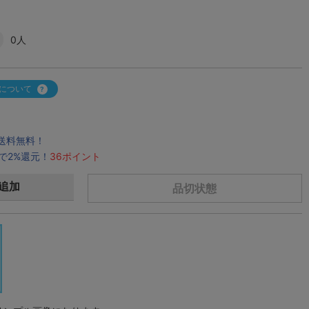
0人
について
で送料無料！
で2%還元！
36ポイント
追加
品切状態