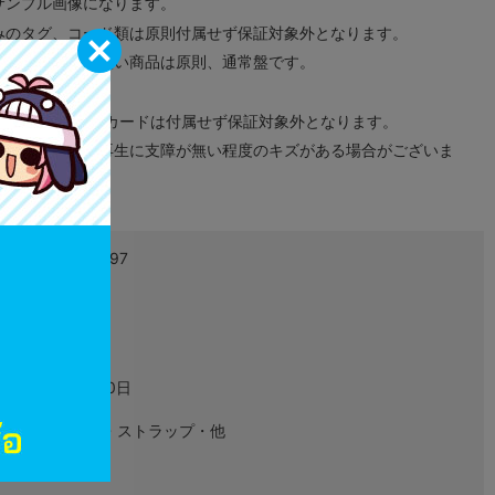
サンプル画像になります。
みのタグ、コード類は原則付属せず保証対象外となります。
が無い限り取り扱い商品は原則、通常盤です。
象外となります。
ドなどのメモリーカードは付属せず保証対象外となります。
ズに関しまして再生に支障が無い程度のキズがある場合がございま
4988611228197
L02039073
グッズ
2018年06月30日
キーホルダー・ストラップ・他