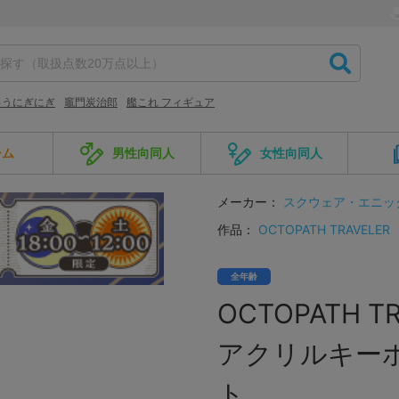
ゅうにぎにぎ
竈門炭治郎
艦これ フィギュア
ーム
男性向同人
女性向同人
メーカー：
スクウェア・エニッ
作品：
OCTOPATH TRAVELER
全年齢
OCTOPATH TR
アクリルキー
ト