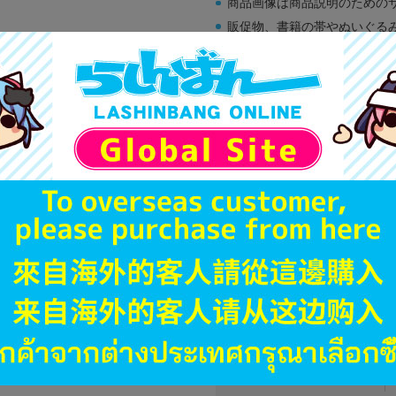
商品画像は商品説明のための
販促物、書籍の帯やぬいぐる
商品名や備考欄に特別な記載
「電池」は原則として保証対
ゲーム機本体には、SDカー
ディスク類の読み取り面のキ
す。
※詳細につきましてはコチラ
JANコード
商品番号
商品カテゴリ
発売日
種別
発売イベント