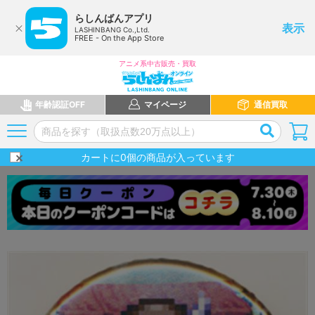
らしんばんアプリ
表示
LASHINBANG Co.,Ltd.
FREE - On the App Store
アニメ系中古販売・買取
年齢認証OFF
マイページ
通信買取
カートに
0
個の商品が入っています