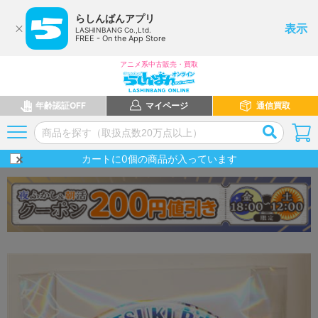
らしんばんアプリ
表示
LASHINBANG Co.,Ltd.
FREE - On the App Store
アニメ系中古販売・買取
年齢認証OFF
マイページ
通信買取
カートに
0
個の商品が入っています