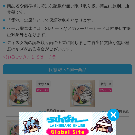
商品名や備考欄に特別な記載が無い限り取り扱い商品は原則、通
常盤です。
「電池」は原則として保証対象外となります。
ゲーム機本体には、SDカードなどのメモリーカードは付属せず保
証対象外となります。
ディスク類の読み取り面のキズに関しまして再生に支障が無い程
度のキズがある場合がございます。
※詳細につきましてはコチラ
状態違いの同一商品
B
B
状態 :
状態 :
オンライン
オンライン
590
590
円 税込
円 税込
在庫あり
在庫あり
B
状態 :
オンライン