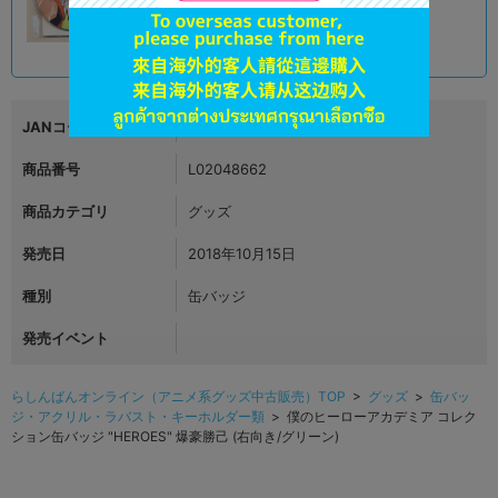
590
円 税込
在庫あり
JANコード
4530430272792
商品番号
L02048662
商品カテゴリ
グッズ
発売日
2018年10月15日
種別
缶バッジ
発売イベント
らしんばんオンライン（アニメ系グッズ中古販売）TOP
>
グッズ
>
缶バッ
ジ・アクリル・ラバスト・キーホルダー類
> 僕のヒーローアカデミア コレク
ション缶バッジ "HEROES" 爆豪勝己 (右向き/グリーン)