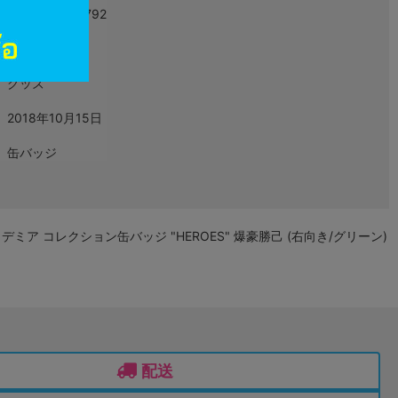
4530430272792
L07179642
グッズ
2018年10月15日
缶バッジ
ミア コレクション缶バッジ "HEROES" 爆豪勝己 (右向き/グリーン)
配送