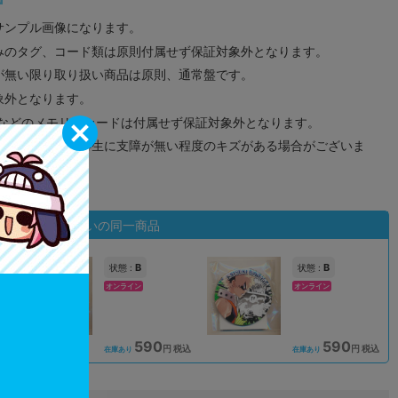
サンプル画像になります。
みのタグ、コード類は原則付属せず保証対象外となります。
が無い限り取り扱い商品は原則、通常盤です。
象外となります。
ドなどのメモリーカードは付属せず保証対象外となります。
ズに関しまして再生に支障が無い程度のキズがある場合がございま
状態違いの同一商品
B
B
状態 :
状態 :
オンライン
オンライン
590
590
込
円 税込
円 税込
在庫あり
在庫あり