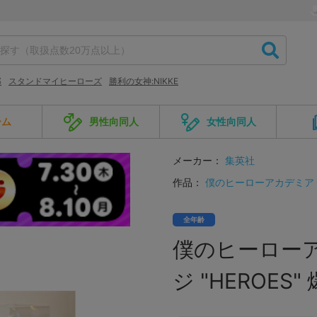
郎
スタンドマイヒーローズ
勝利の女神:NIKKE
ーム
男性向同人
女性向同人
メーカー：
集英社
作品：
僕のヒーローアカデミア
全年齢
僕のヒーロー
ジ "HEROES