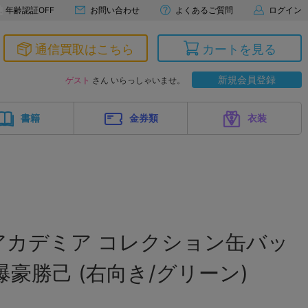
年齢認証OFF
お問い合わせ
よくあるご質問
ログイン
通信買取はこちら
カートを見る
新規会員登録
ゲスト
さん いらっしゃいませ。
書籍
金券類
衣装
アカデミア コレクション缶バッ
" 爆豪勝己 (右向き/グリーン)