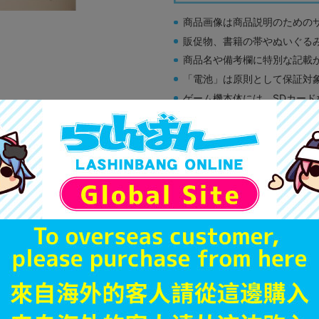
商品画像は商品説明のための
販促物、書籍の帯やぬいぐる
商品名や備考欄に特別な記載
「電池」は原則として保証対
ゲーム機本体には、SDカー
ディスク類の読み取り面のキ
す。
※詳細につきましてはコチラ
A
状態 :
オンライン
690
円 税
在庫あり