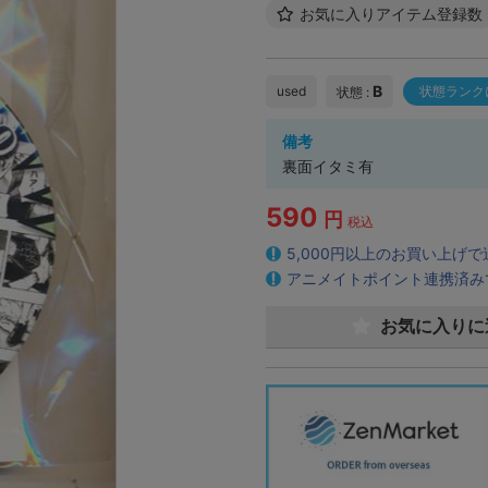
お気に入りアイテム登録数
B
used
状態ランク
状態 :
備考
裏面イタミ有
590
円
税込
5,000円以上のお買い上げ
アニメイトポイント連携済み
お気に入りに