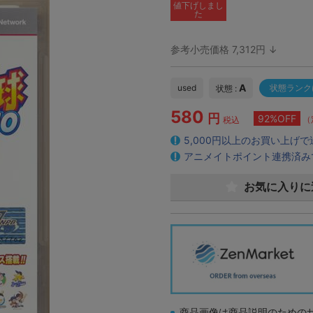
値下げしまし
た
参考小売価格 7,312円 ↓
A
used
状態ランク
状態 :
580
円
92%OFF
（
税込
5,000円以上のお買い上げ
アニメイトポイント連携済み
お気に入りに
商品画像は商品説明のための