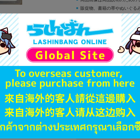
販促物、書籍の帯やぬいぐる
商品名や備考欄に特別な記載
「電池」は原則として保証対
ゲーム機本体には、SDカー
ディスク類の読み取り面のキ
す。
※詳細につきましてはコチラ
JANコード
商品番号
商品カテゴリ
発売日
ハード
型番