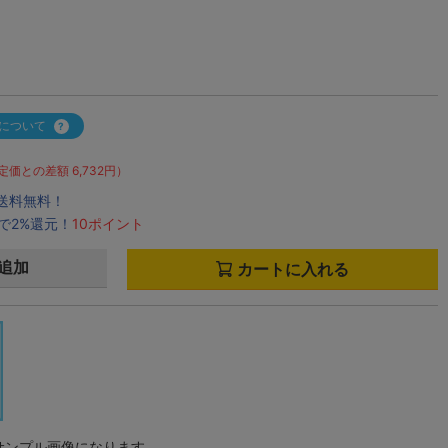
について
定価との差額 6,732円）
で送料無料！
で2%還元！
10ポイント
追加
カートに入れる
サンプル画像になります。