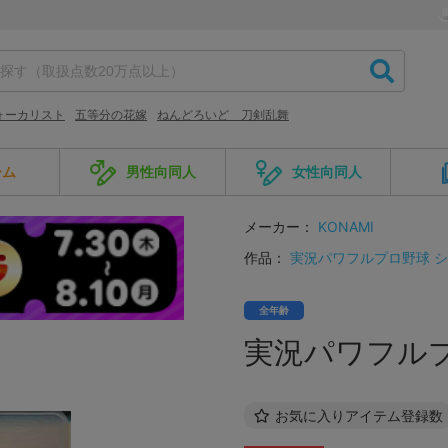
ォーカリスト
五等分の花嫁
ねんどろいど 刀剣乱舞
ーム
男性向同人
女性向同人
メーカー：
KONAMI
作品：
実況パワフルプロ野球 
全年齢
実況パワフルプロ
お気に入りアイテム登録数