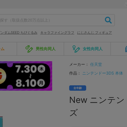
ンダムSEED ちびぐるみ
キャラファイングラフ
にじさんじ フィギュア
ーム
男性向同人
女性向同人
メーカー：
任天堂
作品：
ニンテンドー3DS 本体
全年齢
New ニンテン
ズ