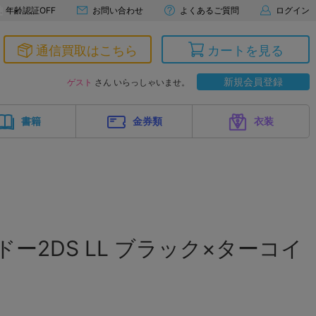
年齢認証OFF
お問い合わせ
よくあるご質問
ログイン
通信買取はこちら
カートを見る
新規会員登録
ゲスト
さん いらっしゃいませ。
書籍
金券類
衣装
ドー2DS LL ブラック×ターコイ