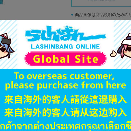
商品画像は商品説明のための
販促物、書籍の帯やぬいぐる
商品名や備考欄に特別な記載
「電池」は原則として保証対
ゲーム機本体には、SDカー
ディスク類の読み取り面のキ
す。
※詳細につきましてはコチラ
JANコード
商品番号
商品カテゴリ
発売日
ハード