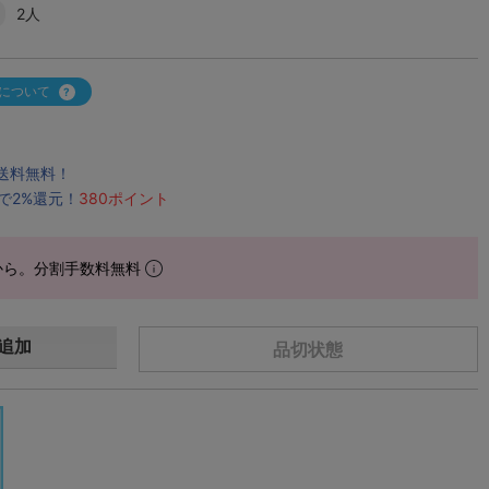
2人
について
で送料無料！
で2%還元！
380ポイント
から。分割手数料無料
追加
品切状態