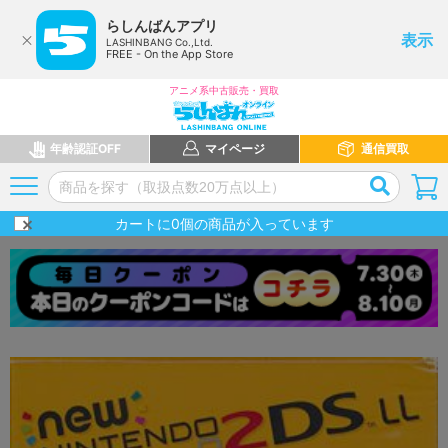
らしんばんアプリ
表示
LASHINBANG Co.,Ltd.
FREE - On the App Store
アニメ系中古販売・買取
年齢認証OFF
マイページ
通信買取
カートに
0
個の商品が入っています