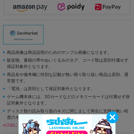
商品画像は商品説明のためのサンプル画像になります。
販促物、書籍の帯やぬいぐるみのタグ、コード類は原則付属せず
保証対象外となります。
商品名や備考欄に特別な記載が無い限り取り扱い商品は原則、通
常盤です。
「電池」は原則として保証対象外となります。
ゲーム機本体には、SDカードなどのメモリーカードは付属せず保
証対象外となります。
ディスク類の読み取り面のキズに関しまして再生に支障が無い程
度のキズがある場合がございます。
※詳細につきましてはコチラ