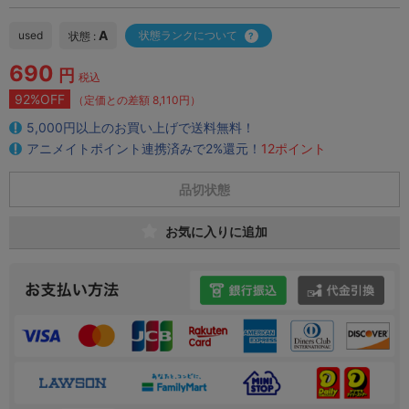
A
used
状態ランクについて
状態 :
690
円
税込
92%OFF
（定価との差額 8,110円）
5,000円以上のお買い上げで送料無料！
アニメイトポイント連携済みで2%還元！
12ポイント
品切状態
お気に入りに追加