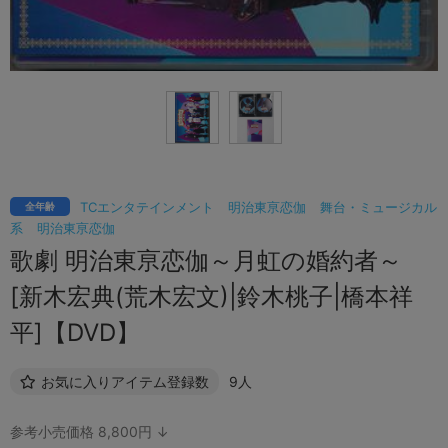
TCエンタテインメント
明治東亰恋伽
舞台・ミュージカル
全年齢
系
明治東亰恋伽
歌劇 明治東亰恋伽～月虹の婚約者～
[新木宏典(荒木宏文)|鈴木桃子|橋本祥
平]【DVD】
お気に入りアイテム登録数
9人
参考小売価格 8,800円 ↓