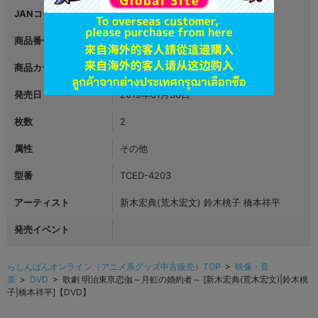
JANコード
4562474197731
商品番号
L02166863
商品カテゴリ
映像・音楽
発売日
2019年01月30日
枚数
2
属性
その他
型番
TCED-4203
アーティスト
新木宏典(荒木宏文) 鈴木桃子 橋本祥平
発売イベント
らしんばんオンライン（アニメ系グッズ中古販売）TOP
>
映像・音
楽
>
DVD
> 歌劇 明治東亰恋伽～月虹の婚約者～ [新木宏典(荒木宏文)|鈴木桃
子|橋本祥平]【DVD】