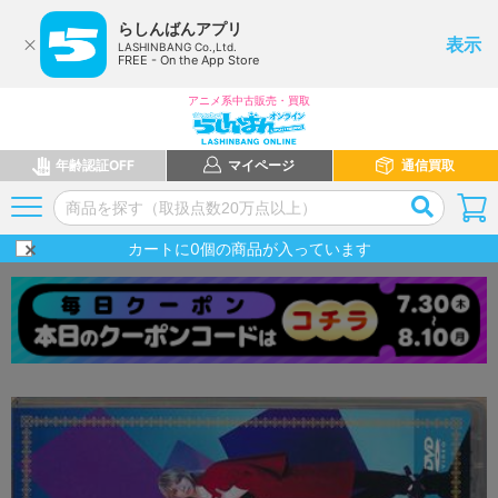
らしんばんアプリ
表示
LASHINBANG Co.,Ltd.
FREE - On the App Store
アニメ系中古販売・買取
年齢認証OFF
マイページ
通信買取
カートに
0
個の商品が入っています