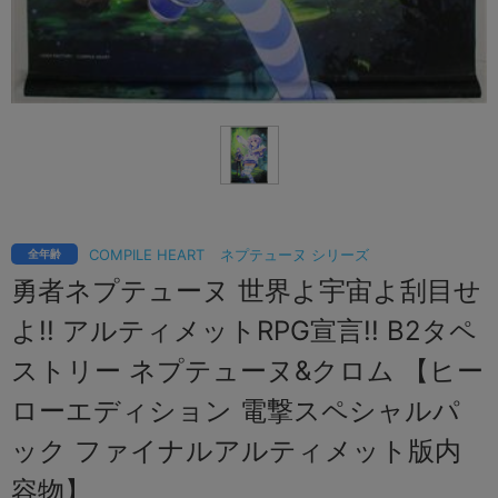
COMPILE HEART
ネプテューヌ シリーズ
全年齢
勇者ネプテューヌ 世界よ宇宙よ刮目せ
よ!! アルティメットRPG宣言!! B2タペ
ストリー ネプテューヌ&クロム 【ヒー
ローエディション 電撃スペシャルパ
ック ファイナルアルティメット版内
容物】