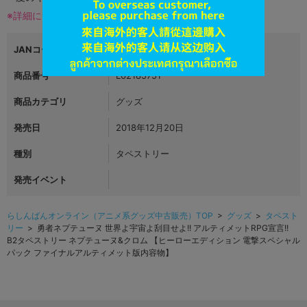
※詳細につきましてはコチラ
JANコード
商品番号
L02185751
商品カテゴリ
グッズ
発売日
2018年12月20日
種別
タペストリー
発売イベント
らしんばんオンライン（アニメ系グッズ中古販売）TOP
>
グッズ
>
タペスト
リー
> 勇者ネプテューヌ 世界よ宇宙よ刮目せよ!! アルティメットRPG宣言!!
B2タペストリー ネプテューヌ&クロム 【ヒーローエディション 電撃スペシャル
パック ファイナルアルティメット版内容物】