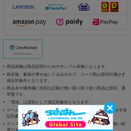
商品画像は商品説明のためのサンプル画像になります。
販促物、書籍の帯やぬいぐるみのタグ、コード類は原則付属せず
保証対象外となります。
商品名や備考欄に特別な記載が無い限り取り扱い商品は原則、通
常盤です。
「電池」は原則として保証対象外となります。
ゲーム機本体には、SDカードなどのメモリーカードは付属せず保
証対象外となります。
ディスク類の読み取り面のキズに関しまして再生に支障が無い程
度のキズがある場合がございます。