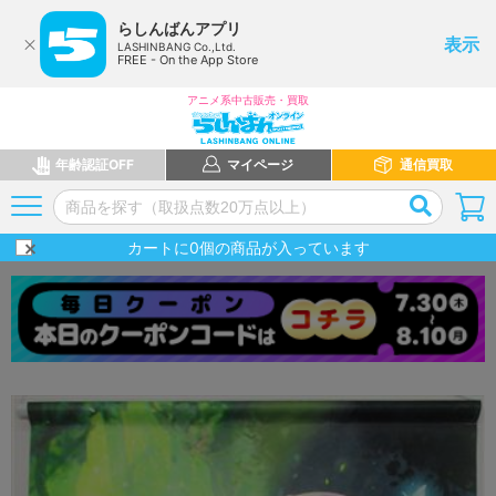
らしんばんアプリ
表示
LASHINBANG Co.,Ltd.
FREE - On the App Store
アニメ系中古販売・買取
年齢認証OFF
マイページ
通信買取
カートに
0
個の商品が入っています