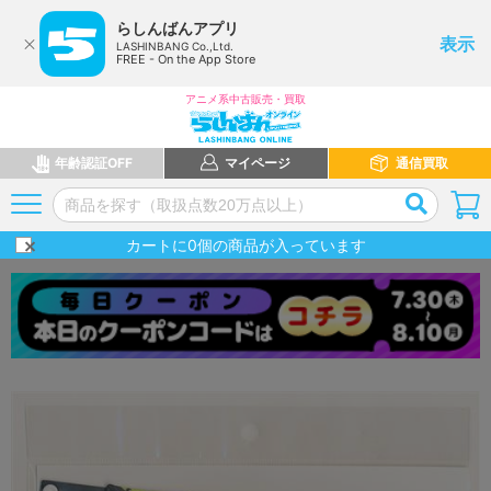
らしんばんアプリ
表示
LASHINBANG Co.,Ltd.
FREE - On the App Store
アニメ系中古販売・買取
年齢認証OFF
マイページ
通信買取
カートに
0
個の商品が入っています