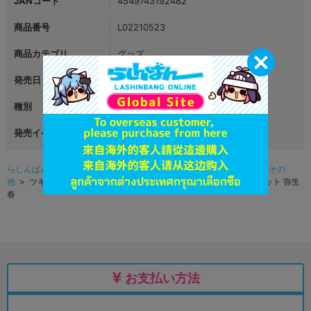
JANコード
4549743192482
商品番号
L02210523
商品カテゴリ
グッズ
発売日
2018年10月12日
種別
ぬいぐるみ
発売イベント
らしんばんオンライン（アニメ系グッズ中古販売）TOP
>
グッズ
>
その
他
> ツキウタ。 ツキウサ。ツキプロマスコットぬいぐるみ用クラバット 弥生
春
お支払い方法