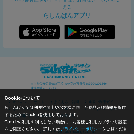
える
らしんばんアプリ
東京都公安委員会許可済 古物商許可番号305500206246
株式会社らしんばん
Cookieについて
オフィシャルサイト
よくあるご質問
通販ご利用ガイド
らしんばんでは利便性向上やお客様に適した商品及び情報を提供
お問い合わせ
セキュリティポリシー
プライバシーポリシー
するためにCookieを使用しております。
特定商取引に関する表記
利用規約
Cookieの利用を制限したい場合は、お客様ご利用のブラウザ設定
をご確認ください。 詳しくは
プライバシーポリシー
をご覧くださ
©2019 - 2026 Lashinbang Co.,Ltd.