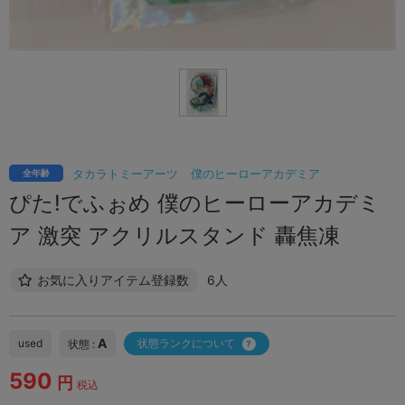
タカラトミーアーツ
僕のヒーローアカデミア
全年齢
ぴた!でふぉめ 僕のヒーローアカデミ
ア 激突 アクリルスタンド 轟焦凍
お気に入りアイテム登録数
6人
A
used
状態ランクについて
状態 :
590
円
税込