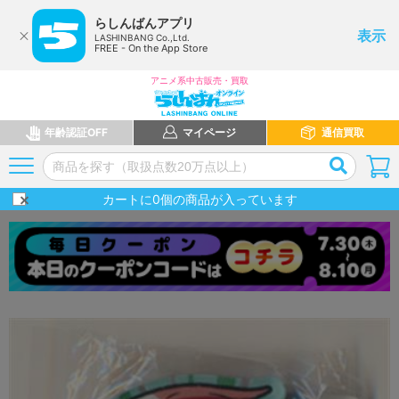
らしんばんアプリ
表示
LASHINBANG Co.,Ltd.
FREE - On the App Store
アニメ系中古販売・買取
年齢認証OFF
マイページ
通信買取
カートに
0
個の商品が入っています