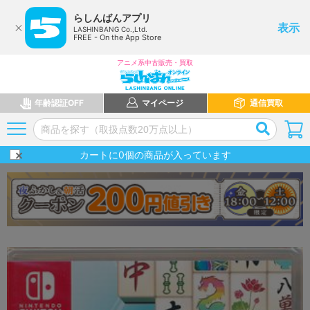
らしんばんアプリ
表示
LASHINBANG Co.,Ltd.
FREE - On the App Store
アニメ系中古販売・買取
年齢認証OFF
マイページ
通信買取
カートに
0
個の商品が入っています