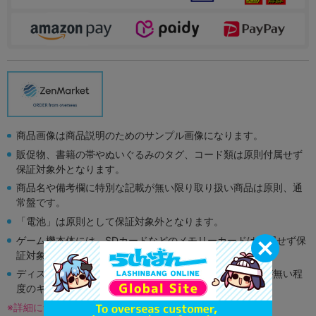
商品画像は商品説明のためのサンプル画像になります。
販促物、書籍の帯やぬいぐるみのタグ、コード類は原則付属せず
保証対象外となります。
商品名や備考欄に特別な記載が無い限り取り扱い商品は原則、通
常盤です。
「電池」は原則として保証対象外となります。
ゲーム機本体には、SDカードなどのメモリーカードは付属せず保
証対象外となります。
ディスク類の読み取り面のキズに関しまして再生に支障が無い程
度のキズがある場合がございます。
※詳細につきましてはコチラ