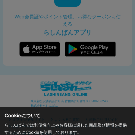
Web会員証やポイント管理、お得なクーポンも使
える
らしんばんアプリ
東京都公安委員会許可済 古物商許可番号305500206246
株式会社らしんばん
Cookieについて
オフィシャルサイト
よくあるご質問
通販ご利用ガイド
らしんばんでは利便性向上やお客様に適した商品及び情報を提供
お問い合わせ
セキュリティポリシー
プライバシーポリシー
するためにCookieを使用しております。
特定商取引に関する表記
利用規約