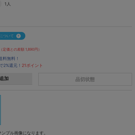
1人
について
（定価との差額 1,890円）
で送料無料！
で2%還元！
21ポイント
追加
品切状態
サンプル画像になります。