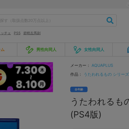
リッチェ
PS5
碧棺左馬刻
ーム
男性向同人
女性向同人
メーカー：
AQUAPLUS
作品：
うたわれるもの シリーズ
全年齢
うたわれるもの 
(PS4版)