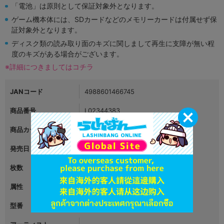
「電池」は原則として保証対象外となります。
ゲーム機本体には、SDカードなどのメモリーカードは付属せず保
証対象外となります。
ディスク類の読み取り面のキズに関しまして再生に支障が無い程
度のキズがある場合がございます。
※詳細につきましてはコチラ
JANコード
4988601466745
商品番号
L02344383
商品カテゴリ
映像・音楽
発売日
2019年02月20日
枚数
1
属性
ゲーム
型番
SQEX-10703