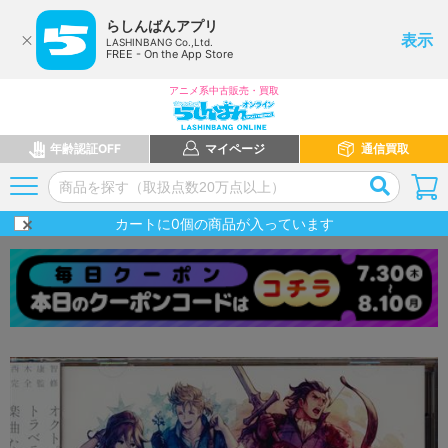
らしんばんアプリ
表示
LASHINBANG Co.,Ltd.
FREE - On the App Store
アニメ系中古販売・買取
年齢認証OFF
マイページ
通信買取
カートに
0
個の商品が入っています