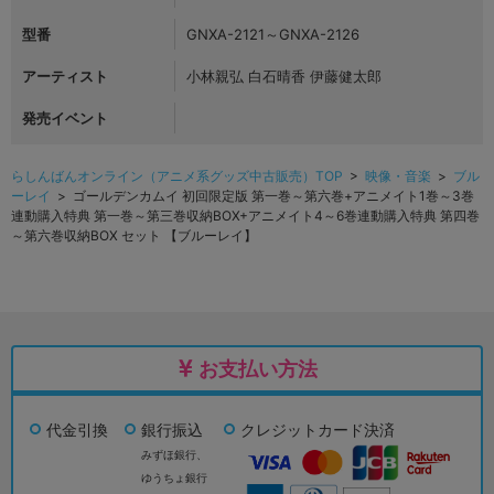
型番
GNXA-2121～GNXA-2126
アーティスト
小林親弘 白石晴香 伊藤健太郎
発売イベント
らしんばんオンライン（アニメ系グッズ中古販売）TOP
>
映像・音楽
>
ブル
ーレイ
> ゴールデンカムイ 初回限定版 第一巻～第六巻+アニメイト1巻～3巻
連動購入特典 第一巻～第三巻収納BOX+アニメイト4～6巻連動購入特典 第四巻
～第六巻収納BOX セット 【ブルーレイ】
お支払い方法
代金引換
銀行振込
クレジットカード決済
みずほ銀行、
ゆうちょ銀行