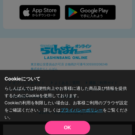
東京都公安委員会許可済 古物商許可番号305500206246
株式会社らしんばん
Cookieについて
オフィシャルサイト
よくあるご質問
通販ご利用ガイド
らしんばんでは利便性向上やお客様に適した商品及び情報を提供
お問い合わせ
セキュリティポリシー
プライバシーポリシー
するためにCookieを使用しております。
特定商取引に関する表記
利用規約
Cookieの利用を制限したい場合は、お客様ご利用のブラウザ設定
をご確認ください。 詳しくは
プライバシーポリシー
をご覧くださ
©2019 - 2026 Lashinbang Co.,Ltd.
い。
OK
品切状態