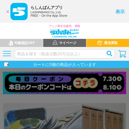
らしんばんアプリ
表示
LASHINBANG Co.,Ltd.
FREE - On the App Store
アニメ系中古販売・買取
年齢認証OFF
マイページ
通信買取
カートに
0
個の商品が入っています