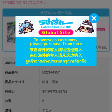
※詳細につきましてはコチラ
状態違いの同一商品
新入荷
新入荷
B
A
状態 :
状態 :
イオンモール旭川駅前店
イオンモール旭川駅前店
11,900
12,900
円 税込
円 税込
在庫あり
在庫あり
JANコード
4988102670702
商品番号
L02344557
商品カテゴリ
映像・音楽
発売日
2019年03月27日
枚数
6
属性
アニメ