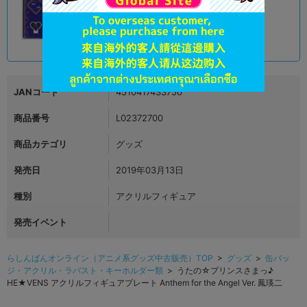
豊橋店
1,290
円 税込
在庫あり
JANコード
4510417433750
商品番号
L02372700
商品カテゴリ
グッズ
発売日
2019年03月13日
種別
アクリルフィギュア
発売イベント
らしんばんオンライン（アニメ系グッズ中古販売）TOP
>
グッズ
>
缶バッ
ジ・アクリル・ラバスト・キーホルダー類
> うたの☆プリンスさまっ♪
HE★VENS アクリルフィギュアプレート Anthem for the Angel Ver. 鳳瑛二