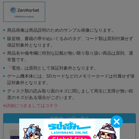
商品画像は商品説明のためのサンプル画像になります。
販促物、書籍の帯やぬいぐるみのタグ、コード類は原則付属せず
保証対象外となります。
商品名や備考欄に特別な記載が無い限り取り扱い商品は原則、通
常盤です。
「電池」は原則として保証対象外となります。
ゲーム機本体には、SDカードなどのメモリーカードは付属せず保
証対象外となります。
ディスク類の読み取り面のキズに関しまして再生に支障が無い程
度のキズがある場合がございます。
※詳細につきましてはコチラ
状態違いの同一商品
B
状態 :