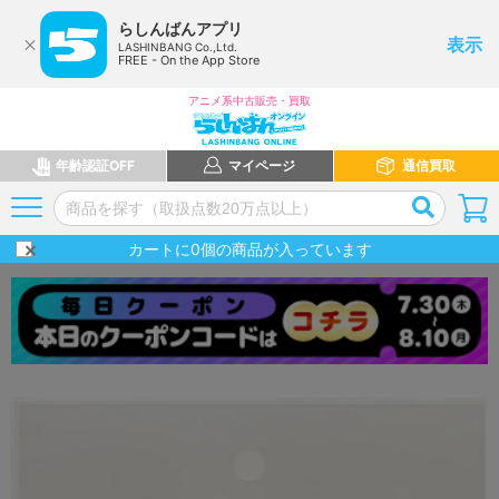
らしんばんアプリ
表示
LASHINBANG Co.,Ltd.
FREE - On the App Store
アニメ系中古販売・買取
年齢認証OFF
マイページ
通信買取
カートに
0
個の商品が入っています