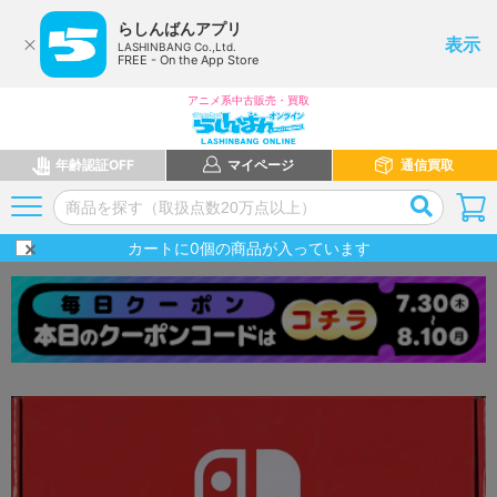
らしんばんアプリ
表示
LASHINBANG Co.,Ltd.
FREE - On the App Store
アニメ系中古販売・買取
年齢認証OFF
マイページ
通信買取
カートに
0
個の商品が入っています