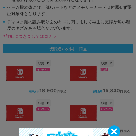
ゲーム機本体には、SDカードなどのメモリーカードは付属せず保
証対象外となります。
ディスク類の読み取り面のキズに関しまして再生に支障が無い程
度のキズがある場合がございます。
※詳細につきましてはコチラ
状態違いの同一商品
B
B
状態 :
状態 :
オンライン
郡山店
18,900
15,840
円 税込
円 税込
在庫あり
在庫あり
B
B
状態 :
状態 :
オンライン
オンライン
18,900
23,800
円 税込
円 税込
在庫あり
在庫あり