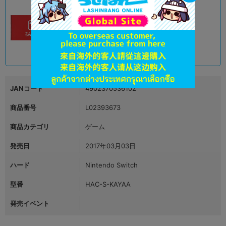
B
状態 :
オンライン
22,900
円 税込
在庫あり
JANコード
4902370536102
商品番号
L02393673
商品カテゴリ
ゲーム
発売日
2017年03月03日
ハード
Nintendo Switch
型番
HAC-S-KAYAA
発売イベント