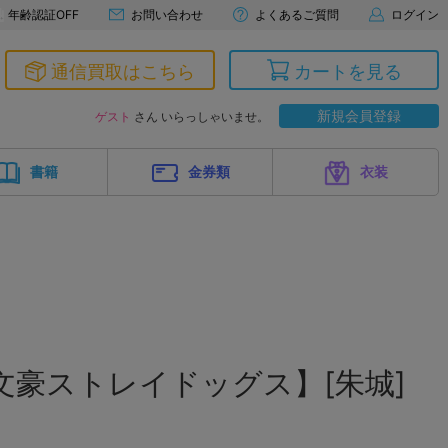
年齢認証OFF
お問い合わせ
よくあるご質問
ログイン
通信買取はこちら
カートを見る
新規会員登録
ゲスト
さん いらっしゃいませ。
書籍
金券類
衣装
文豪ストレイドッグス】[朱城]