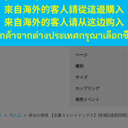
1,690
円 税
在庫あり
商品番号
商品カテゴリ
発行日
ページ
種別
サイズ
カップリング
発売イベント
人
>
同人誌
> 幸せの形状 【文豪ストレイドッグス】[朱城][迷想回帰]