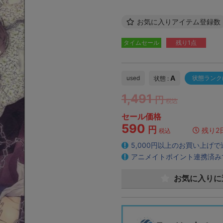
お気に入りアイテム登録数
タイムセール
残り1点
A
used
状態ランク
状態 :
1,491
円
税込
セール価格
590
円
残り2
税込
5,000円以上のお買い上げ
アニメイトポイント連携済み
お気に入りに