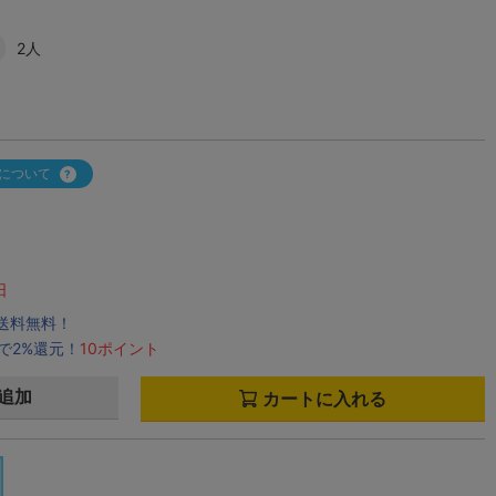
2人
について
日
で送料無料！
で2%還元！
10ポイント
追加
カートに入れる