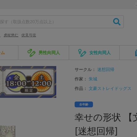
々
虎杖悠仁
伏見弓弦
ーム
男性向同人
女性向同人
サークル：
迷想回帰
作家：
朱城
作品：
文豪ストレイドッグス
全年齢
幸せの形状 【
[迷想回帰]