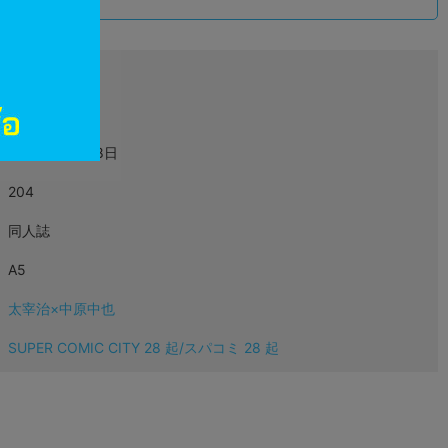
込
L02458134
女性向同人
2019年04月28日
204
同人誌
A5
太宰治×中原中也
SUPER COMIC CITY 28 起/スパコミ 28 起