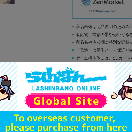
商品画像は商品説明のための
販促物、書籍の帯やぬいぐる
商品名や備考欄に特別な記載
「電池」は原則として保証対
ゲーム機本体には、SDカー
ディスク類の読み取り面のキ
す。
※詳細につきましてはコチラ
新入荷
A
状態 :
広島店