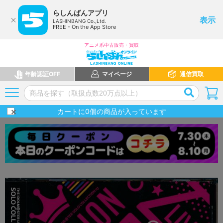
らしんばんアプリ
表示
LASHINBANG Co.,Ltd.
FREE - On the App Store
アニメ系中古販売・買取
年齢認証OFF
マイページ
通信買取
カートに
0
個の商品が入っています