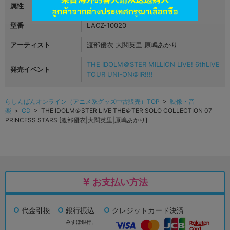
属性
ゲーム
型番
LACZ-10020
アーティスト
渡部優衣 大関英里 原嶋あかり
THE IDOLM＠STER MILLION LIVE! 6thLIVE
発売イベント
TOUR UNI-ON＠IR!!!!
らしんばんオンライン（アニメ系グッズ中古販売）TOP
>
映像・音
楽
>
CD
> THE IDOLM＠STER LIVE THE＠TER SOLO COLLECTION 07
PRINCESS STARS [渡部優衣|大関英里|原嶋あかり]
お支払い方法
代金引換
銀行振込
クレジットカード決済
みずほ銀行、