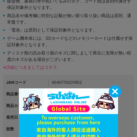
販促物、書籍の帯やぬいぐるみのタグ、コード類は原則付属せず
保証対象外となります。
商品名や備考欄に特別な記載が無い限り取り扱い商品は原則、通
常盤です。
「電池」は原則として保証対象外となります。
ゲーム機本体には、SDカードなどのメモリーカードは付属せず保
証対象外となります。
ディスク類の読み取り面のキズに関しまして再生に支障が無い程
度のキズがある場合がございます。
※詳細につきましてはコチラ
JANコード
4540774201952
商品番号
L02460762
商品カテゴリ
映像・音楽
発売日
2019年04月27日
枚数
1