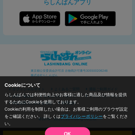
らしんばんアプリ
東京都公安委員会許可済 古物商許可番号305500206246
株式会社らしんばん
Cookieについて
オフィシャルサイト
よくあるご質問
通販ご利用ガイド
らしんばんでは利便性向上やお客様に適した商品及び情報を提供
お問い合わせ
セキュリティポリシー
プライバシーポリシー
するためにCookieを使用しております。
特定商取引に関する表記
利用規約
Cookieの利用を制限したい場合は、お客様ご利用のブラウザ設定
をご確認ください。 詳しくは
プライバシーポリシー
をご覧くださ
©2019 - 2026 Lashinbang Co.,Ltd.
い。
OK