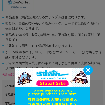
商品画像は商品説明のためのサンプル画像になります。
販促物、書籍の帯やぬいぐるみのタグ、コード類は原則付属せず
保証対象外となります。
商品名や備考欄に特別な記載が無い限り取り扱い商品は原則、通
常盤です。
「電池」は原則として保証対象外となります。
ゲーム機本体には、SDカードなどのメモリーカードは付属せず保
証対象外となります。
ディスク類の読み取り面のキズに関しまして再生に支障が無い程
度のキズがある場合がございます。
※詳細につきましてはコチラ
JANコード
4527823998308
商品番号
L02501184
商品カテゴリ
ゲーム