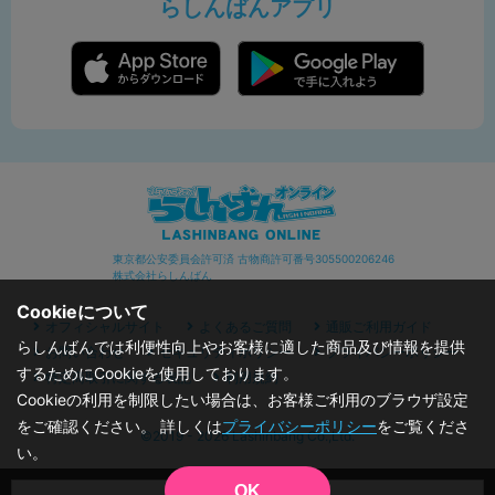
らしんばんアプリ
東京都公安委員会許可済 古物商許可番号305500206246
株式会社らしんばん
Cookieについて
オフィシャルサイト
よくあるご質問
通販ご利用ガイド
らしんばんでは利便性向上やお客様に適した商品及び情報を提供
お問い合わせ
セキュリティポリシー
プライバシーポリシー
するためにCookieを使用しております。
特定商取引に関する表記
利用規約
Cookieの利用を制限したい場合は、お客様ご利用のブラウザ設定
をご確認ください。 詳しくは
プライバシーポリシー
をご覧くださ
©2019 - 2026 Lashinbang Co.,Ltd.
い。
OK