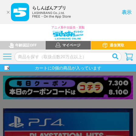
らしんばんアプリ
表示
LASHINBANG Co.,Ltd.
FREE - On the App Store
アニメ系中古販売・買取
年齢認証OFF
マイページ
通信買取
カートに
0
個の商品が入っています