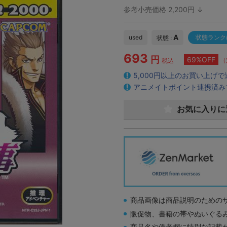
参考小売価格 2,200円 ↓
A
used
状態ランク
状態 :
693
円
69%OFF
（
税込
5,000円以上のお買い上げ
アニメイトポイント連携済み
お気に入りに
商品画像は商品説明のための
販促物、書籍の帯やぬいぐる
商品名や備考欄に特別な記載