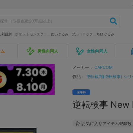
刀剣乱舞
ポケットモンスター ぬいぐるみ
ブルーロック ちびぐるみ
ーム
男性向同人
女性向同人
メーカー：
CAPCOM
作品：
逆転裁判(逆転検事) シリ
全年齢
逆転検事 New BE
お気に入りアイテム登録数