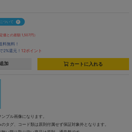
について
定価との差額 1,507円）
で送料無料！
で2%還元！
12ポイント
追加
カートに入れる
サンプル画像になります。
みのタグ、コード類は原則付属せず保証対象外となります。
が無い限り取り扱い商品は原則、通常盤です。