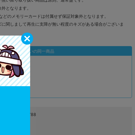
象外となります。
ドなどのメモリーカードは付属せず保証対象外となります。
ズに関しまして再生に支障が無い程度のキズがある場合がございま
状態違いの同一商品
込
4976219036788
L00250405