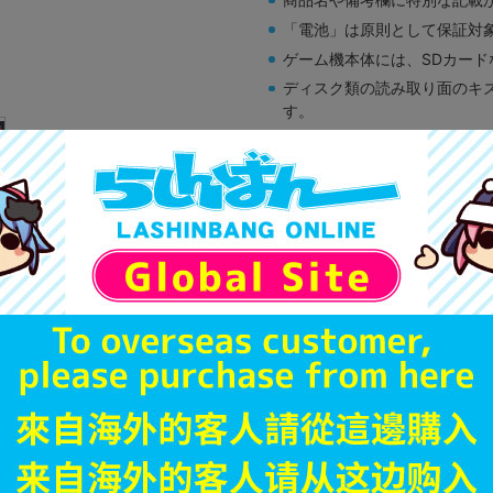
「電池」は原則として保証対
ゲーム機本体には、SDカー
ディスク類の読み取り面のキ
す。
※詳細につきましてはコチラ
A
状態 :
オンライン
693
円 税
在庫あり
JANコード
商品番号