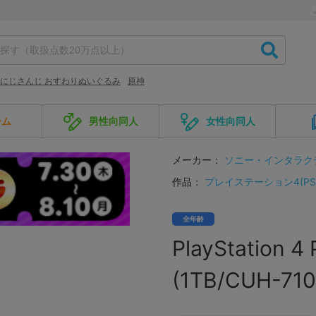
にじさんじ おすわりぬいぐるみ
原神
ーム
男性向同人
女性向同人
メーカー：
ソニー・インタラク
作品：
プレイステーション4(PS
全年齢
PlayStatio
(1TB/CUH-71