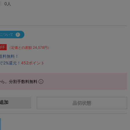
0人
について
FF
（定価との差額 24,578円）
で送料無料！
で2%還元！
452ポイント
から。分割手数料無料
追加
品切状態