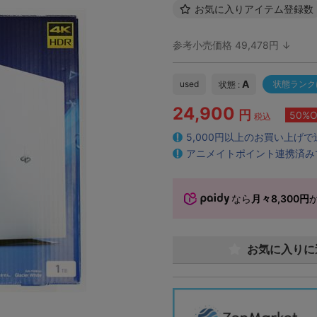
お気に入りアイテム登録数
参考小売価格 49,478円 ↓
A
used
状態ランク
状態 :
24,900
円
50%O
税込
5,000円以上のお買い上げ
アニメイトポイント連携済み
なら
月々8,300円
お気に入りに