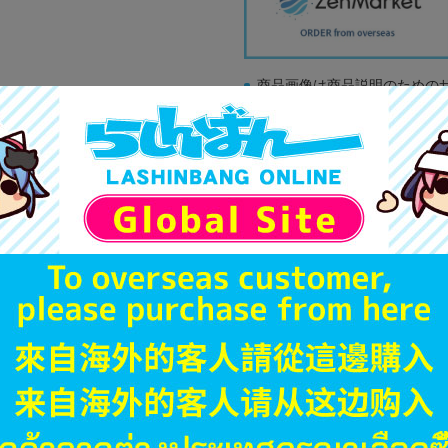
商品画像は商品説明のための
販促物、書籍の帯やぬいぐる
商品名や備考欄に特別な記載
「電池」は原則として保証対
ゲーム機本体には、SDカー
ディスク類の読み取り面のキ
す。
※詳細につきましてはコチラ
JANコード
商品番号
商品カテゴリ
発売日