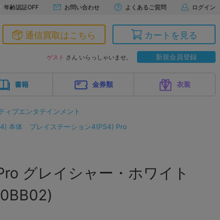
年齢認証OFF
お問い合わせ
よくあるご質問
ログイン
通信買取はこちら
カートを見る
新規会員登録
ゲスト
さん いらっしゃいませ。
書籍
金券類
衣装
ティブエンタテインメント
4) 本体
プレイステーション4(PS4) Pro
n 4 Pro グレイシャー・ホワイト
00BB02)