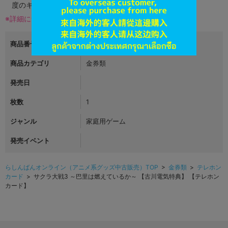
度のキズがある場合がございます。
※詳細につきましてはコチラ
商品番号
L02572924
商品カテゴリ
金券類
発売日
枚数
1
ジャンル
家庭用ゲーム
発売イベント
らしんばんオンライン（アニメ系グッズ中古販売）TOP
>
金券類
>
テレホン
カード
> サクラ大戦3 ～巴里は燃えているか～ 【古川電気特典】 【テレホン
カード】