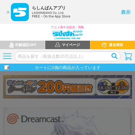
らしんばんアプリ
表示
LASHINBANG Co.,Ltd.
FREE - On the App Store
アニメ系中古販売・買取
年齢認証OFF
マイページ
通信買取
カートに
0
個の商品が入っています