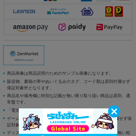
商品画像は商品説明のためのサンプル画像になります。
販促物、書籍の帯やぬいぐるみのタグ、コード類は原則付属せず
保証対象外となります。
商品名や備考欄に特別な記載が無い限り取り扱い商品は原則、通
常盤です。
「電池」は原則として保証対象外となります。
ゲーム機本体には、SDカードなどのメモリーカードは付属せず保
証対象外となります。
ディスク類の読み取り面のキズに関しまして再生に支障が無い程