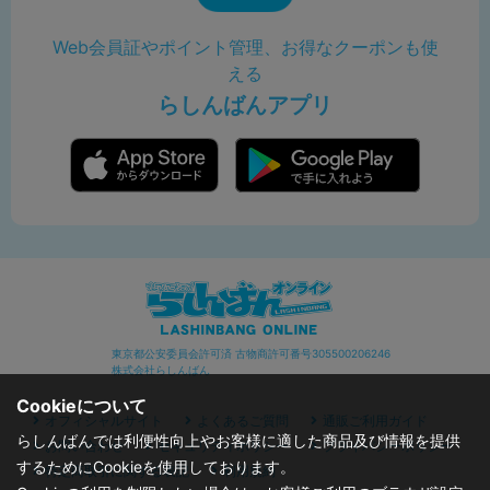
Web会員証やポイント管理、お得なクーポンも使
える
らしんばんアプリ
東京都公安委員会許可済 古物商許可番号305500206246
株式会社らしんばん
Cookieについて
オフィシャルサイト
よくあるご質問
通販ご利用ガイド
らしんばんでは利便性向上やお客様に適した商品及び情報を提供
お問い合わせ
セキュリティポリシー
プライバシーポリシー
するためにCookieを使用しております。
特定商取引に関する表記
利用規約