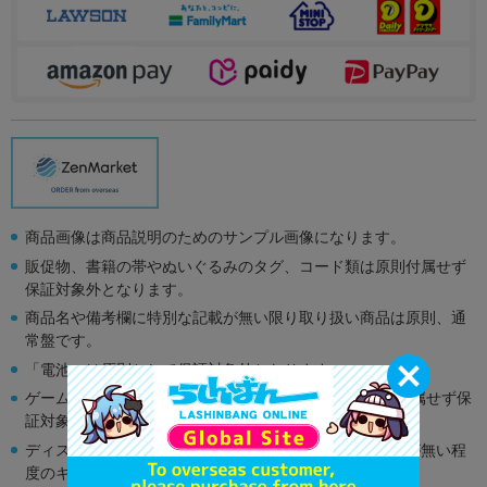
商品画像は商品説明のためのサンプル画像になります。
販促物、書籍の帯やぬいぐるみのタグ、コード類は原則付属せず
保証対象外となります。
商品名や備考欄に特別な記載が無い限り取り扱い商品は原則、通
常盤です。
「電池」は原則として保証対象外となります。
ゲーム機本体には、SDカードなどのメモリーカードは付属せず保
証対象外となります。
ディスク類の読み取り面のキズに関しまして再生に支障が無い程
度のキズがある場合がございます。