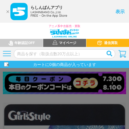
らしんばんアプリ
表示
LASHINBANG Co.,Ltd.
FREE - On the App Store
アニメ系中古販売・買取
年齢認証OFF
マイページ
通信買取
カートに
0
個の商品が入っています