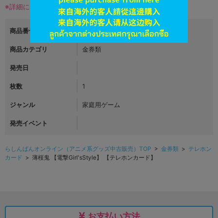
※詳細につきましてはコチラ
商品番号
L02576099
商品カテゴリ
金券類
発売日
枚数
1
ジャンル
家庭用ゲーム
発売イベント
らしんばんオンライン（アニメ系グッズ中古販売）TOP
>
金券類
>
テレホン
カード
> 薄桜鬼 【電撃Girl'sStyle】 【テレホンカード】
お支払い方法