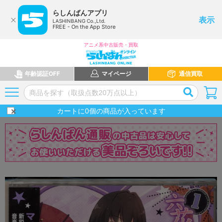
らしんばんアプリ
表示
LASHINBANG Co.,Ltd.
FREE - On the App Store
アニメ系中古販売・買取
年齢認証OFF
マイページ
通信買取
カートに
0
個の商品が入っています