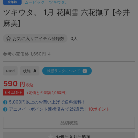
ムービック
ツキウタ。
全年齢
ツキウタ。 1月 花園雪 六花撫子 [今井
麻美]
お気に入りアイテム登録数
0人
参考小売価格 1,650円 ↓
A
used
状態ランクについて
状態 :
590
円
税込
64%OFF
（定価との差額 1,060円）
5,000円以上のお買い上げで送料無料！
アニメイトポイント連携済みで2%還元！
10ポイント
品切状態
お気に入りに追加