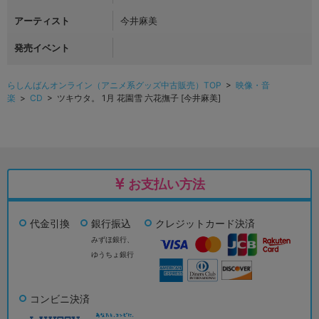
アーティスト
今井麻美
発売イベント
らしんばんオンライン（アニメ系グッズ中古販売）TOP
>
映像・音
楽
>
CD
> ツキウタ。 1月 花園雪 六花撫子 [今井麻美]
お支払い方法
代金引換
銀行振込
クレジットカード決済
みずほ銀行、
ゆうちょ銀行
コンビニ決済