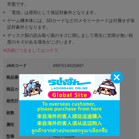
常盤です。
「電池」は原則として保証対象外となります。
ゲーム機本体には、SDカードなどのメモリーカードは付属せず保
証対象外となります。
ディスク類の読み取り面のキズに関しまして再生に支障が無い程
度のキズがある場合がございます。
※詳細につきましてはコチラ
JANコード
4961524626861
商品番号
L02591019
商品カテゴリ
映像・音楽
発売日
2013年01月10日
枚数
1
属性
BLCD・女性向け企画物
型番
TKUT-0004