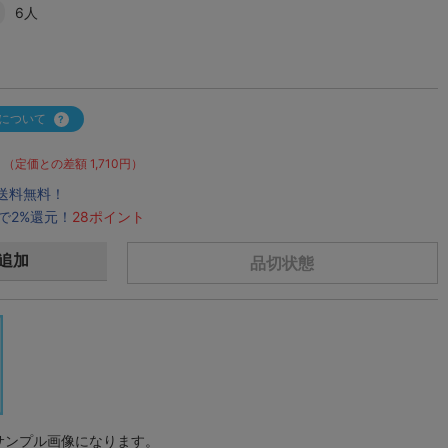
6人
について
（定価との差額 1,710円）
で送料無料！
で2%還元！
28ポイント
追加
品切状態
サンプル画像になります。