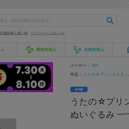
悪魔執事と黒い猫
ヘブンバーンズレッド
ーム
男性向同人
女性向同人
メーカー：
Gift
作品：
うたの☆プリンスさまっ
全年齢
うたの☆プリンス
ぬいぐるみ 一