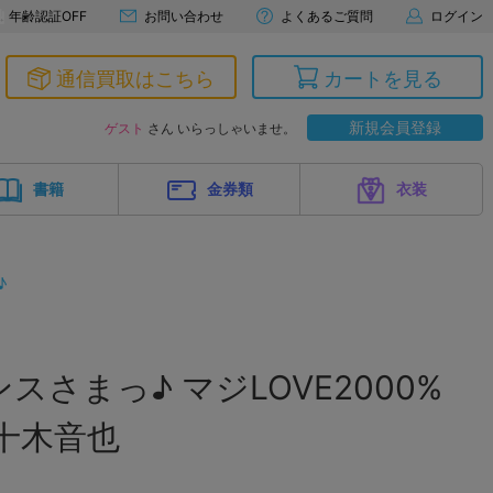
年齢認証OFF
お問い合わせ
よくあるご質問
ログイン
通信買取はこちら
カートを見る
新規会員登録
ゲスト
さん いらっしゃいませ。
書籍
金券類
衣装
♪
さまっ♪ マジLOVE2000%
十木音也