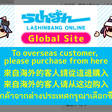
販促物、書籍の帯やぬいぐる
商品名や備考欄に特別な記載
「電池」は原則として保証対
ゲーム機本体には、SDカー
ディスク類の読み取り面のキ
す。
※詳細につきましてはコチラ
JANコード
商品番号
商品カテゴリ
発売日
種別
発売イベント