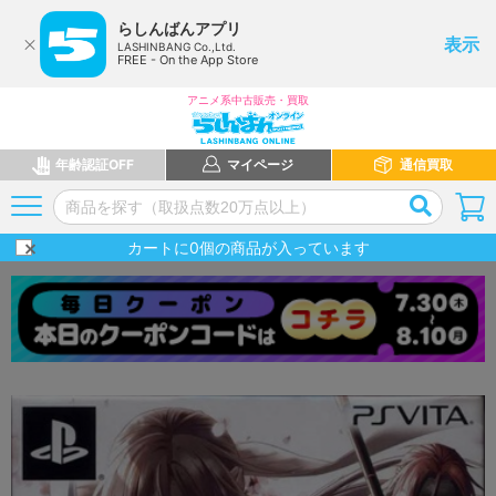
らしんばんアプリ
表示
LASHINBANG Co.,Ltd.
FREE - On the App Store
アニメ系中古販売・買取
年齢認証OFF
マイページ
通信買取
カートに
0
個の商品が入っています