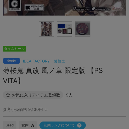
タイムセール
IDEA FACTORY
薄桜鬼
全年齢
薄桜鬼 真改 風ノ章 限定版 【PS
VITA】
お気に入りアイテム登録数
9人
参考小売価格 9,130円 ↓
A
used
状態ランクについて
状態 :