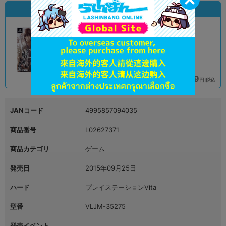
状態違いの同一商品
A
B
状態 :
状態 :
新座流通センター
オンライン
790
999
円 税込
円 税込
在庫あり
在庫あり
JANコード
4995857094035
商品番号
L02627371
商品カテゴリ
ゲーム
発売日
2015年09月25日
ハード
プレイステーションVita
型番
VLJM-35275
発売イベント