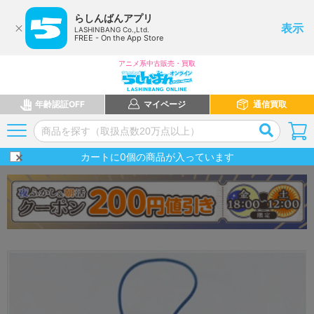
らしんばんアプリ
表示
LASHINBANG Co.,Ltd.
FREE - On the App Store
アニメ系中古販売・買取
年齢認証OFF
マイページ
通信買取
カートに
0
個の商品が入っています