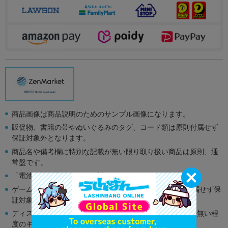
商品画像は商品説明のためのサンプル画像になります。
販促物、書籍の帯やぬいぐるみのタグ、コード類は原則付属せず
保証対象外となります。
商品名や備考欄に特別な記載が無い限り取り扱い商品は原則、通
常盤です。
「電池」は原則として保証対象外となります。
ゲーム機本体には、SDカードなどのメモリーカードは付属せず保
証対象外となります。
ディスク類の読み取り面のキズに関しまして再生に支障が無い程
度のキズがある場合がございます。