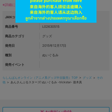
※詳細につきましてはコチラ
JANコード
4999999999999
商品番号
L02630515
商品カテゴリ
グッズ
発売日
2015年12月17日
種別
ぬいぐるみ
発売イベント
らしんばんオンライン（アニメ系グッズ中古販売）TOP
>
グッズ
>
その
他
> あんさんぶるスターズ! ぬいぐるみ -trickstar- 遊木真