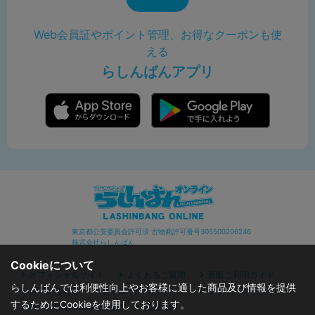
Web会員証やポイント管理、お得なクーポンも使
える
らしんばんアプリ
東京都公安委員会許可済 古物商許可番号305500206246
株式会社らしんばん
Cookieについて
オフィシャルサイト
よくあるご質問
通販ご利用ガイド
らしんばんでは利便性向上やお客様に適した商品及び情報を提供
お問い合わせ
セキュリティポリシー
プライバシーポリシー
するためにCookieを使用しております。
特定商取引に関する表記
利用規約