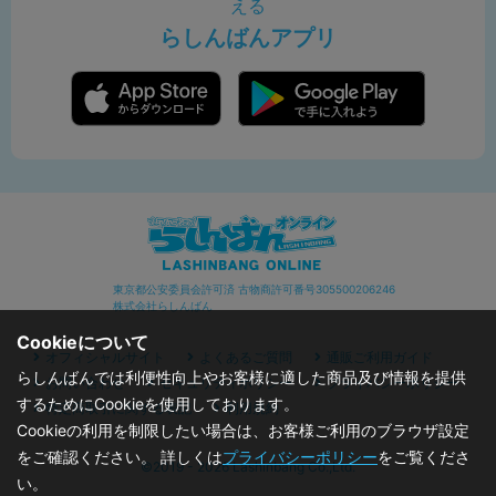
える
らしんばんアプリ
東京都公安委員会許可済 古物商許可番号305500206246
株式会社らしんばん
Cookieについて
オフィシャルサイト
よくあるご質問
通販ご利用ガイド
らしんばんでは利便性向上やお客様に適した商品及び情報を提供
お問い合わせ
セキュリティポリシー
プライバシーポリシー
するためにCookieを使用しております。
特定商取引に関する表記
利用規約
Cookieの利用を制限したい場合は、お客様ご利用のブラウザ設定
をご確認ください。 詳しくは
プライバシーポリシー
をご覧くださ
©2019 - 2026 Lashinbang Co.,Ltd.
い。