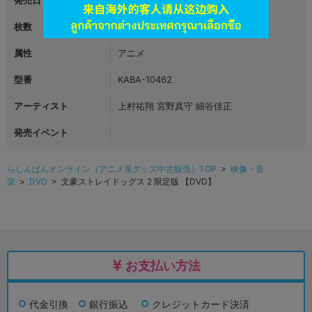
発売日
2016年07月29日
枚数
1
属性
アニメ
型番
KABA-10462
アーティスト
上村祐翔 宮野真守 細谷佳正
発売イベント
らしんばんオンライン（アニメ系グッズ中古販売）TOP
>
映像・音
楽
>
DVD
> 文豪ストレイドッグス 2 限定版 【DVD】
お支払い方法
代金引換
銀行振込
クレジットカード決済