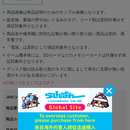
商品画像は商品説明のためのサンプル画像になります。
販促物、書籍の帯やぬいぐるみのタグ、コード類は原則付属せず
保証対象外となります。
商品名や備考欄に特別な記載が無い限り取り扱い商品は原則、通
常盤です。
「電池」は原則として保証対象外となります。
ゲーム機本体には、SDカードなどのメモリーカードは付属せず保
証対象外となります。
ディスク類の読み取り面のキズに関しまして再生に支障が無い程
度のキズがある場合がございます。
※詳細につきましてはコチラ
JANコード
4988111905758
商品番号
L02645549
商品カテゴリ
映像・音楽