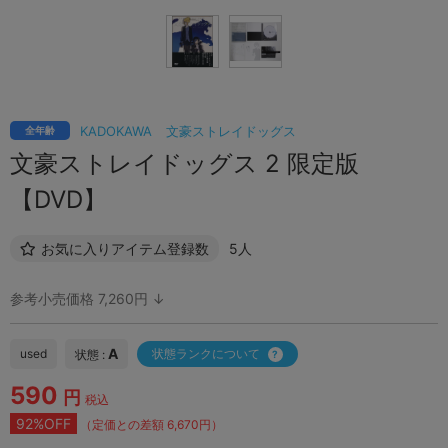
KADOKAWA
文豪ストレイドッグス
全年齢
文豪ストレイドッグス 2 限定版
【DVD】
お気に入りアイテム登録数
5人
参考小売価格 7,260円 ↓
A
used
状態ランクについて
状態 :
590
円
税込
92%OFF
（定価との差額 6,670円）