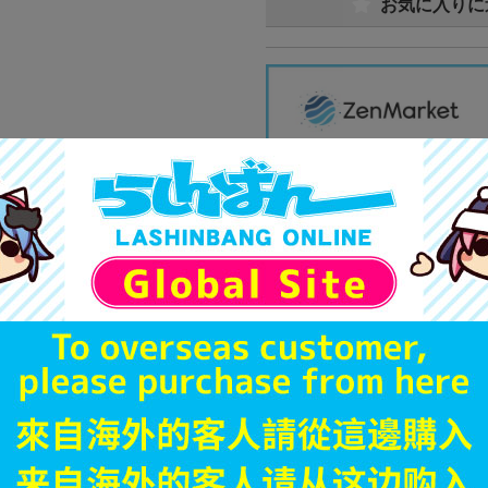
お気に入りに
商品画像は商品説明のための
販促物、書籍の帯やぬいぐる
商品名や備考欄に特別な記載
「電池」は原則として保証対
ゲーム機本体には、SDカー
ディスク類の読み取り面のキ
す。
※詳細につきましてはコチラ
JANコード