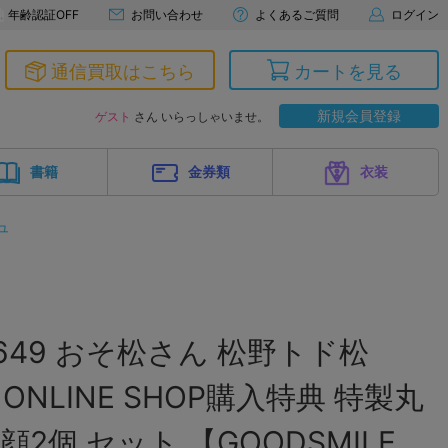
年齢認証OFF
お問い合わせ
よくあるご質問
ログイン
通信買取はこちら
カートを見る
新規会員登録
ゲスト
さん いらっしゃいませ。
書籍
金券類
衣装
ュ
649 おそ松さん 松野トド松
E ONLINE SHOP購入特典 特製丸
2個 セット 【GOODSMILE