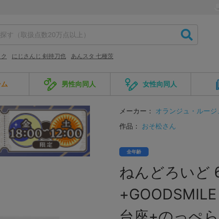
ック
にじさんじ 剣持刀也
あんスタ 七種茨
ーム
男性向同人
女性向同人
メーカー：
オランジュ・ルージ
作品：
おそ松さん
全年齢
ねんどろいど 
+GOODSMIL
台座+のっぺら顔