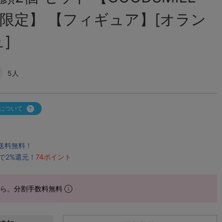
HOP限定】 【フィギュア】[オラン
]
5人
について
で送料無料！
で2%還元！
74ポイント
から。分割手数料無料