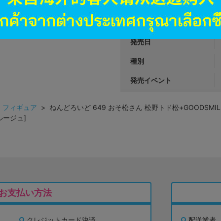
商品番号
商品カテゴリ
発売日
種別
発売イベント
>
フィギュア
> ねんどろいど 649 おそ松さん 松野トド松+GOODSMIL
ルージュ]
お支払い方法
クレジットカード決済
配送業者