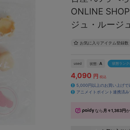
ONLINE S
ジュ・ルージュ
お気に入りアイテム登録数
A
used
状態ランク
状態 :
4,090
円
税込
5,000円以上のお買い上げ
アニメイトポイント連携済み
なら
月々1,363円