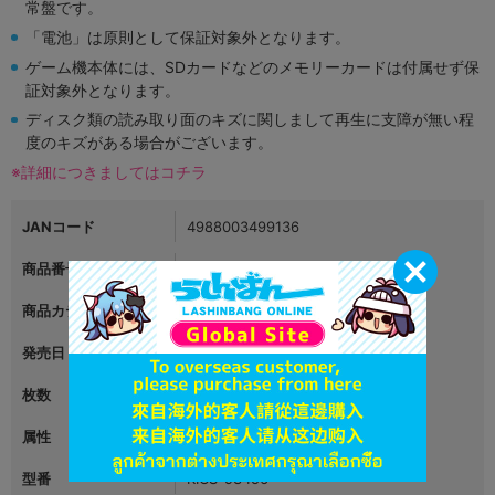
常盤です。
「電池」は原則として保証対象外となります。
ゲーム機本体には、SDカードなどのメモリーカードは付属せず保
証対象外となります。
ディスク類の読み取り面のキズに関しまして再生に支障が無い程
度のキズがある場合がございます。
※詳細につきましてはコチラ
JANコード
4988003499136
商品番号
L02661880
商品カテゴリ
映像・音楽
発売日
2016年12月21日
枚数
属性
声優・歌手・音声合成
型番
KICS-93456