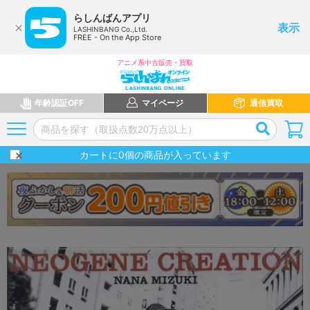
らしんばんアプリ
表示
LASHINBANG Co.,Ltd.
FREE - On the App Store
アニメ系中古販売・買取
年齢認証OFF
マイページ
通信買取
カートに
0
個の商品が入っています