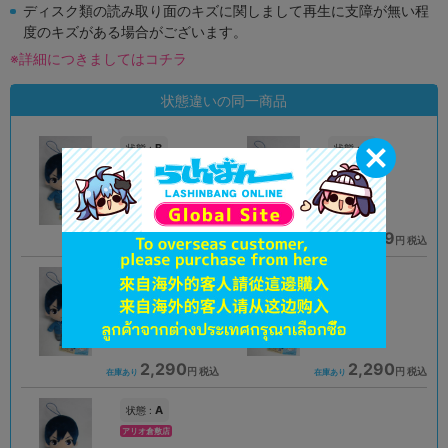
ディスク類の読み取り面のキズに関しまして再生に支障が無い程
度のキズがある場合がございます。
※詳細につきましてはコチラ
状態違いの同一商品
B
A
状態 :
状態 :
渋谷店
柏モディ店
1,833
3,069
円 税込
円 税込
在庫あり
在庫あり
A
A
状態 :
状態 :
札幌店本館
名古屋店本館
2,290
2,290
円 税込
円 税込
在庫あり
在庫あり
A
状態 :
アリオ倉敷店