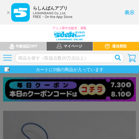
らしんばんアプリ
表示
LASHINBANG Co.,Ltd.
FREE - On the App Store
アニメ系中古販売・買取
年齢認証OFF
マイページ
通信買取
カートに
0
個の商品が入っています