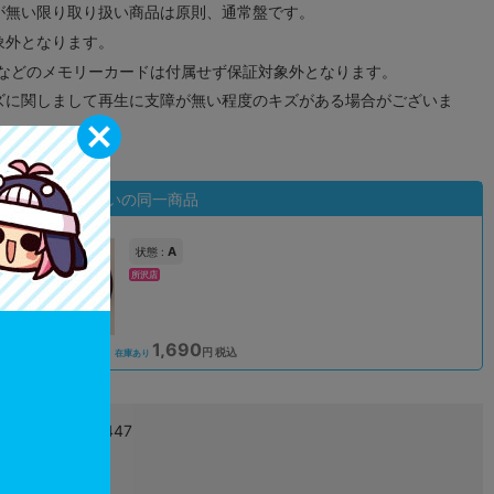
が無い限り取り扱い商品は原則、通常盤です。
象外となります。
ドなどのメモリーカードは付属せず保証対象外となります。
ズに関しまして再生に支障が無い程度のキズがある場合がございま
状態違いの同一商品
A
状態 :
所沢店
1,690
込
円 税込
在庫あり
4961524992447
L02671088