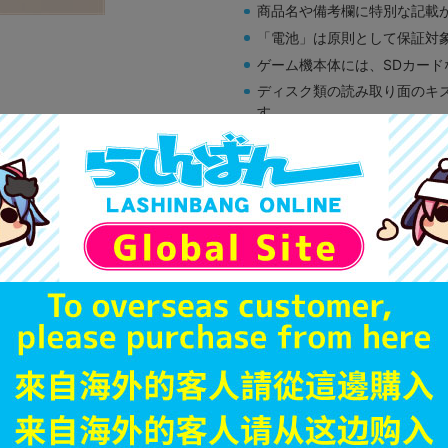
商品名や備考欄に特別な記載
「電池」は原則として保証対
ゲーム機本体には、SDカー
ディスク類の読み取り面のキ
す。
※詳細につきましてはコチラ
A
状態 :
モラージュ菖蒲店
1,663
円 税
在庫あり
JANコード
商品番号