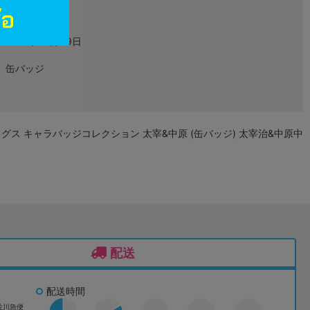
グッズ
2017年03月09日
缶バッジ
グス キャラバッジコレクション 太宰&中原 (缶バッジ) 太宰治&中原中
配送
配送時間
佐川急便