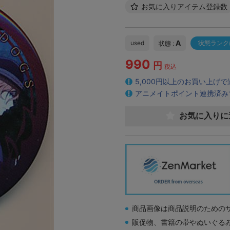
お気に入りアイテム登録数
A
used
状態ランク
状態 :
990
円
税込
5,000円以上のお買い上げ
アニメイトポイント連携済み
お気に入りに
商品画像は商品説明のための
販促物、書籍の帯やぬいぐる