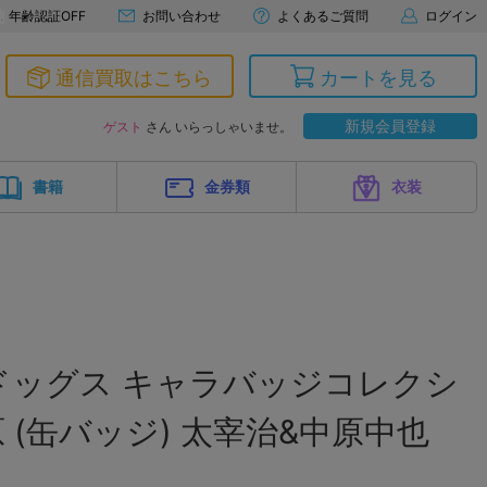
年齢認証OFF
お問い合わせ
よくあるご質問
ログイン
通信買取はこちら
カートを見る
新規会員登録
ゲスト
さん いらっしゃいませ。
書籍
金券類
衣装
ドッグス キャラバッジコレクシ
 (缶バッジ) 太宰治&中原中也