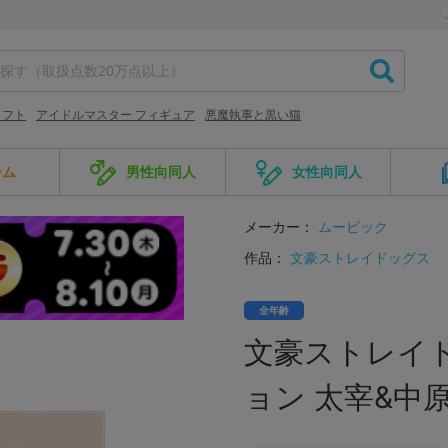
ラフト
アイドルマスター フィギュア
悪魔執事と黒い猫
ーム
男性向同人
女性向同人
メーカー：
ムービック
作品：
文豪ストレイドッグス
全年齢
文豪ストレイ
ョン 太宰&中原