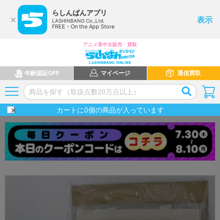
らしんばんアプリ
表示
LASHINBANG Co.,Ltd.
FREE - On the App Store
アニメ系中古販売・買取
年齢認証OFF
マイページ
通信買取
カートに
0
個の商品が入っています