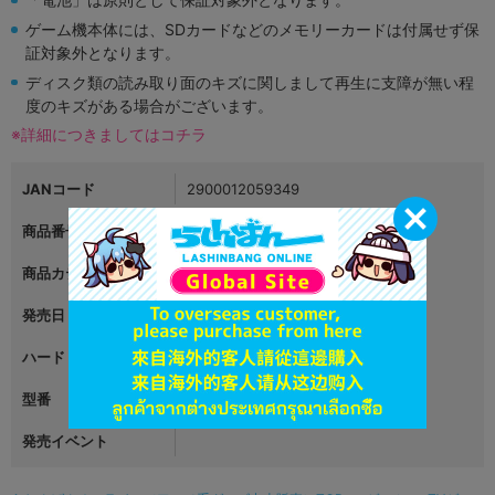
ゲーム機本体には、SDカードなどのメモリーカードは付属せず保
証対象外となります。
ディスク類の読み取り面のキズに関しまして再生に支障が無い程
度のキズがある場合がございます。
※詳細につきましてはコチラ
JANコード
2900012059349
商品番号
L02673823
商品カテゴリ
ゲーム
発売日
2017年06月01日
ハード
プレイステーションVita
型番
発売イベント