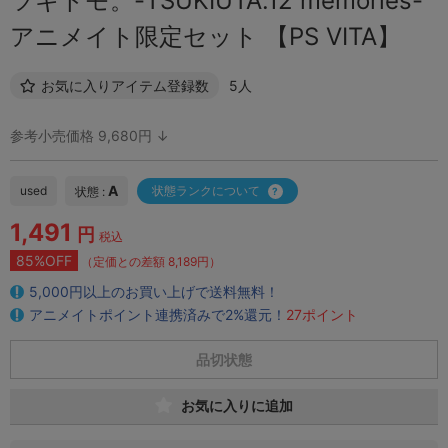
ツキトモ。-TSUKIUTA.12 memories-
アニメイト限定セット 【PS VITA】
お気に入りアイテム登録数
5人
参考小売価格 9,680円 ↓
A
used
状態ランクについて
状態 :
1,491
円
税込
85%OFF
（定価との差額 8,189円）
5,000円以上のお買い上げで送料無料！
アニメイトポイント連携済みで2%還元！
27ポイント
品切状態
お気に入りに追加