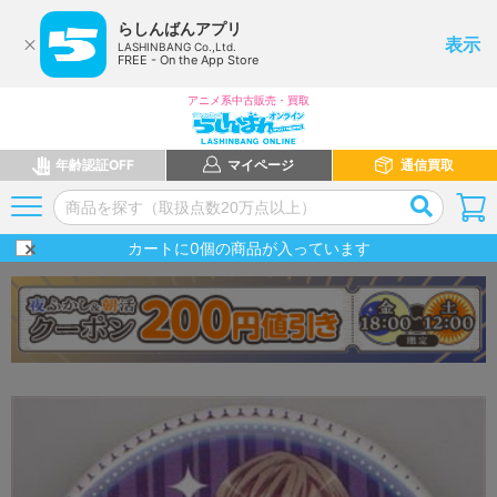
らしんばんアプリ
表示
LASHINBANG Co.,Ltd.
FREE - On the App Store
アニメ系中古販売・買取
年齢認証OFF
マイページ
通信買取
カートに
0
個の商品が入っています