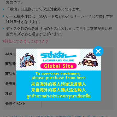
常盤です。
「電池」は原則として保証対象外となります。
ゲーム機本体には、SDカードなどのメモリーカードは付属せず保
証対象外となります。
ディスク類の読み取り面のキズに関しまして再生に支障が無い程
度のキズがある場合がございます。
※詳細につきましてはコチラ
JANコード
2900012107477
商品番号
L02676784
商品カテゴリ
グッズ
発売日
2017年05月19日
種別
缶バッジ
発売イベント