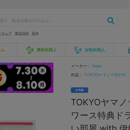
ィギュア
魔道祖師
原神
ーム
男性向同人
女性向同人
メーカー：
Rejet
作品：
TOKYOヤマノテBOYS
全年齢
TOKYOヤマノテB
ワース特典ドラ
い部屋 with