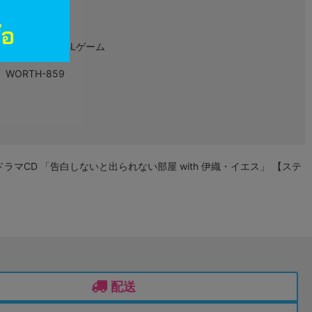
乙女ゲーム・BLゲーム
WORTH-859
ス特典ドラマCD 「告白しないと出られない部屋 with 伊織・イエス」 【ステ
配送