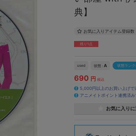
典】
お気に入りアイテム登録数
残り1点
A
used
状態ランク
状態 :
690
円
税込
5,000円以上のお買い上げ
アニメイトポイント連携済み
お気に入りに