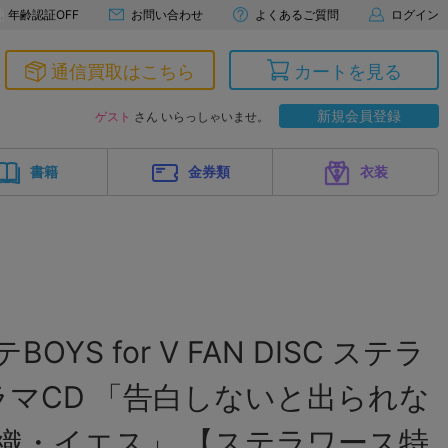
年齢認証OFF
お問い合わせ
よくあるご質問
ログイン
通信買取はこちら
カートを見る
新規会員登録
ゲスト
さん いらっしゃいませ。
書籍
金券類
衣装
OYS for V FAN DISC ステラ
マCD 「告白しないと出られな
 伊織・イエス」 【ステラワース特