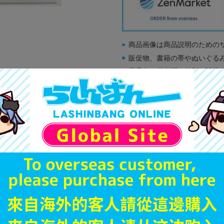
商品画像は商品説明のための
販促物、書籍の帯やぬいぐる
商品名や備考欄に特別な記載
「電池」は原則として保証対
ゲーム機本体には、SDカー
ディスク類の読み取り面のキ
す。
※詳細につきましてはコチラ
JANコード
商品番号
商品カテゴリ
発売日