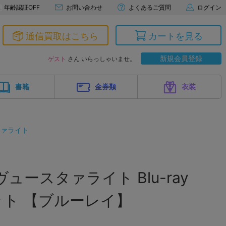
年齢認証OFF
お問い合わせ
よくあるご質問
ログイン
通信買取はこちら
カートを見る
新規会員登録
ゲスト
さん いらっしゃいませ。
書籍
金券類
衣装
タァライト
ュースタァライト Blu-ray
セット 【ブルーレイ】