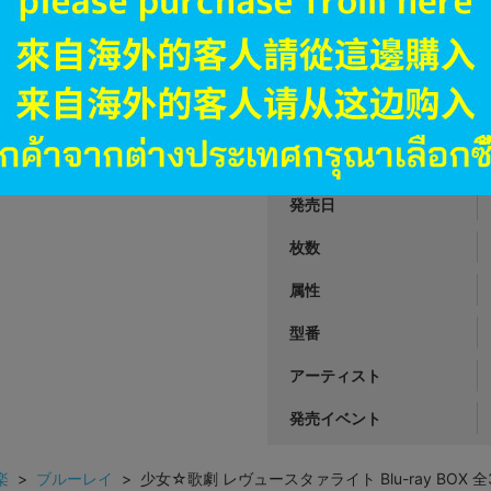
JANコード
商品番号
商品カテゴリ
発売日
枚数
属性
型番
アーティスト
発売イベント
楽
>
ブルーレイ
> 少女☆歌劇 レヴュースタァライト Blu-ray BOX