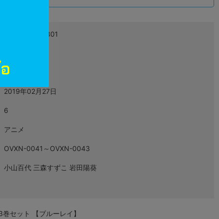
4560423192301
L02725016
映像・音楽
2019年02月27日
6
アニメ
OVXN-0041～OVXN-0043
小山百代 三森すずこ 岩田陽葵
 全3巻セット 【ブルーレイ】