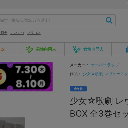
 莉犬
まいてつ
プリコネ
ーム
男性向同人
女性向同人
メーカー：
オーバーラップ
作品：
少女☆歌劇 レヴュース
全年齢
少女☆歌劇 レヴ
BOX 全3巻