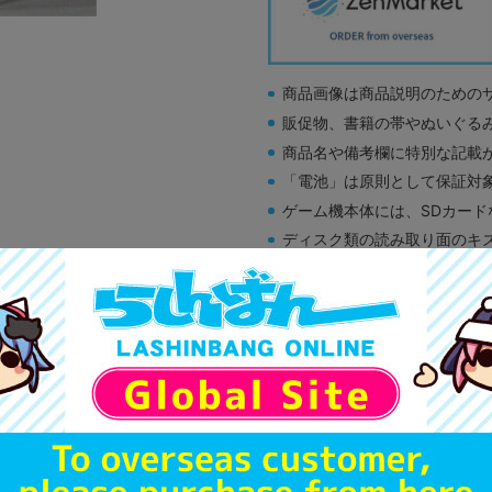
商品画像は商品説明のための
販促物、書籍の帯やぬいぐる
商品名や備考欄に特別な記載
「電池」は原則として保証対
ゲーム機本体には、SDカー
ディスク類の読み取り面のキ
す。
※詳細につきましてはコチラ
B
状態 :
姫路店
10,900
円 税
在庫あり