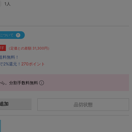
1人
について
FF
（定価との差額 31,300円）
で送料無料！
で2%還元！
270ポイント
から。分割手数料無料
追加
品切状態