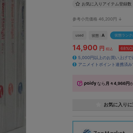
お気に入りアイテム登録数
参考小売価格 46,200円 ↓
A
used
状態ランク
状態 :
14,900
円
68%O
税込
5,000円以上のお買い上げ
アニメイトポイント連携済み
なら
月々4,966円
お気に入りに