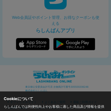
Web会員証やポイント管理、お得なクーポンも使
える
らしんばんアプリ
東京都公安委員会許可済 古物商許可番号305500206246
株式会社らしんばん
Cookieについて
オフィシャルサイト
よくあるご質問
通販ご利用ガイド
らしんばんでは利便性向上やお客様に適した商品及び情報を提供
お問い合わせ
セキュリティポリシー
プライバシーポリシー