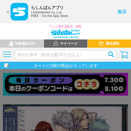
らしんばんアプリ
表示
LASHINBANG Co.,Ltd.
FREE - On the App Store
アニメ系中古販売・買取
年齢認証OFF
マイページ
通信買取
カートに
0
個の商品が入っています