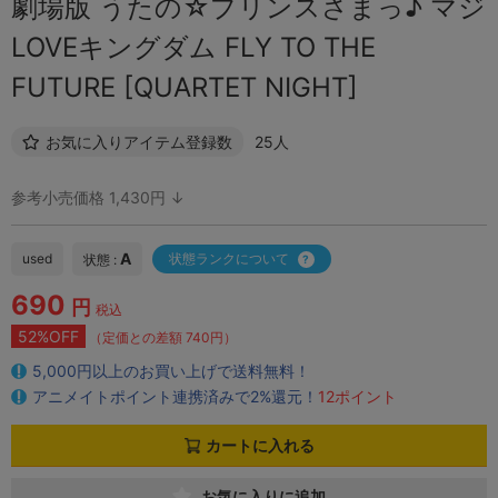
劇場版 うたの☆プリンスさまっ♪ マジ
LOVEキングダム FLY TO THE
FUTURE [QUARTET NIGHT]
お気に入りアイテム登録数
25人
参考小売価格 1,430円 ↓
A
used
状態ランクについて
状態 :
690
円
税込
52%OFF
（定価との差額 740円）
5,000円以上のお買い上げで送料無料！
アニメイトポイント連携済みで2%還元！
12ポイント
カートに入れる
お気に入りに追加