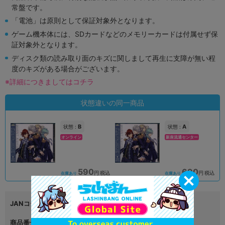
常盤です。
「電池」は原則として保証対象外となります。
ゲーム機本体には、SDカードなどのメモリーカードは付属せず保
証対象外となります。
ディスク類の読み取り面のキズに関しまして再生に支障が無い程
度のキズがある場合がございます。
※詳細につきましてはコチラ
状態違いの同一商品
B
A
状態 :
状態 :
オンライン
新座流通センター
590
690
円 税込
円 税込
在庫あり
在庫あり
JANコード
4988003518196
商品番号
L02729822