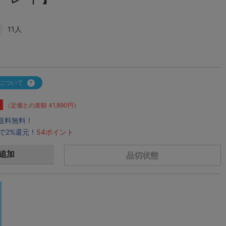
11人
について
（定価との差額 41,890円）
で送料無料！
で2%還元！
54ポイント
追加
品切状態