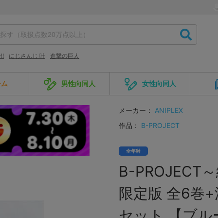
!
にじさんじ 叶
進撃の巨人
ーム
男性向同人
女性向同人
メーカー：
ANIPLEX
作品：
B-PROJECT
全年齢
B-PROJEC
限定版 全6巻
セット 【ブル