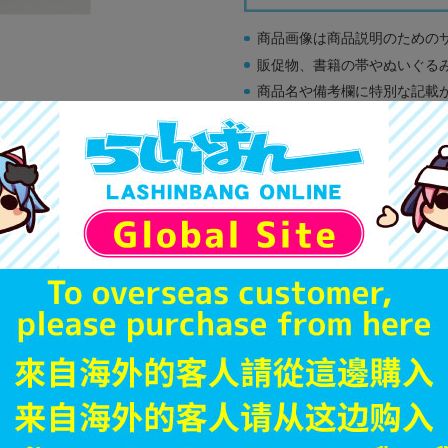
商品画像は商品説明のための
販促物、書籍の帯やぬいぐる
商品名や備考欄に特別な記載
「電池」は原則として保証対
ゲーム機本体には、SDカー
ディスク類の読み取り面のキ
す。
※詳細につきましてはコチラ
JANコード
商品番号
商品カテゴリ
発売日
枚数