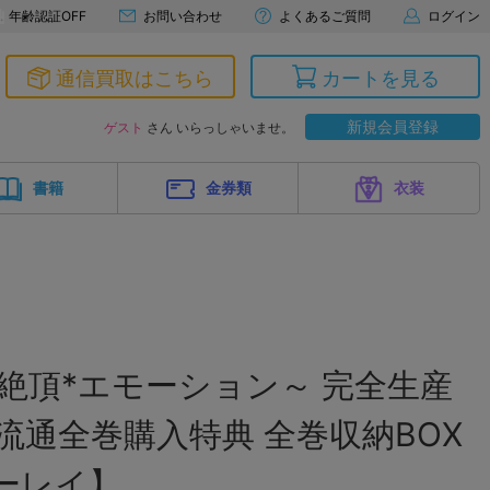
年齢認証OFF
お問い合わせ
よくあるご質問
ログイン
通信買取はこちら
カートを見る
新規会員登録
ゲスト
さん いらっしゃいませ。
書籍
金券類
衣装
T～絶頂*エモーション～ 完全生産
+流通全巻購入特典 全巻収納BOX
ーレイ】