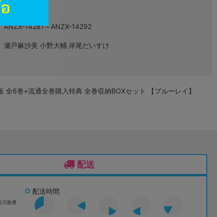
アニメ
ANZX-14281～ANZX-14292
瀬戸麻沙美 小野大輔 岸尾だいすけ
定版 全6巻+流通全巻購入特典 全巻収納BOXセット 【ブルーレイ】
配送
配送時間
佐川急便