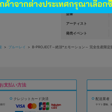
属性
型番
アーティスト
発売イベント
楽
>
ブルーレイ
> B-PROJECT～絶頂*エモーション～ 完全生産限
お支払い方法
クレジットカード決済
配送業者
ょ銀行
ヤマト運輸、