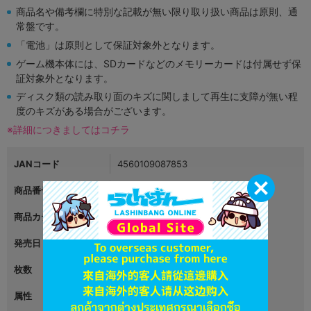
商品名や備考欄に特別な記載が無い限り取り扱い商品は原則、通
常盤です。
「電池」は原則として保証対象外となります。
ゲーム機本体には、SDカードなどのメモリーカードは付属せず保
証対象外となります。
ディスク類の読み取り面のキズに関しまして再生に支障が無い程
度のキズがある場合がございます。
※詳細につきましてはコチラ
JANコード
4560109087853
商品番号
L02809739
商品カテゴリ
映像・音楽
発売日
2019年08月07日
枚数
2
属性
ゲーム