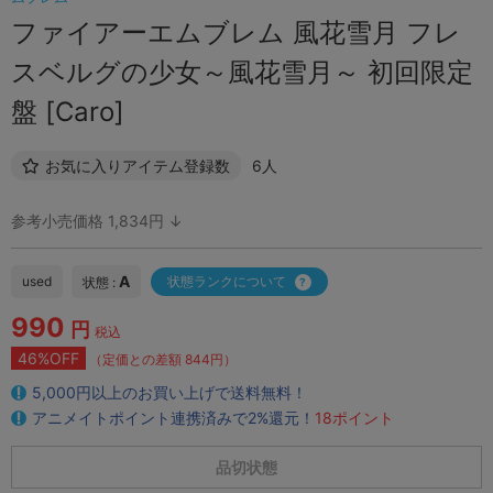
ファイアーエムブレム 風花雪月 フレ
スベルグの少女～風花雪月～ 初回限定
盤 [Caro]
お気に入りアイテム登録数
6人
参考小売価格 1,834円 ↓
A
used
状態ランクについて
状態 :
990
円
税込
46%OFF
（定価との差額 844円）
5,000円以上のお買い上げで送料無料！
アニメイトポイント連携済みで2%還元！
18ポイント
品切状態