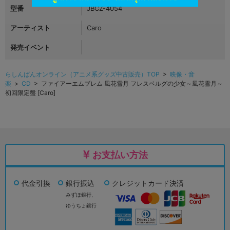
型番
JBCZ-4054
アーティスト
Caro
発売イベント
らしんばんオンライン（アニメ系グッズ中古販売）TOP
>
映像・音
楽
>
CD
> ファイアーエムブレム 風花雪月 フレスベルグの少女～風花雪月～
初回限定盤 [Caro]
お支払い方法
代金引換
銀行振込
クレジットカード決済
みずほ銀行、
ゆうちょ銀行