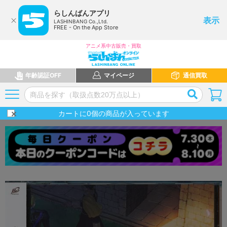
らしんばんアプリ
表示
LASHINBANG Co.,Ltd.
FREE - On the App Store
アニメ系中古販売・買取
年齢認証OFF
マイページ
通信買取
カートに
0
個の商品が入っています