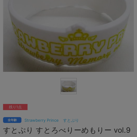
残り1点
Strawberry Prince
すとぷり
全年齢
すとぷり すとろべりーめもりー vol.9