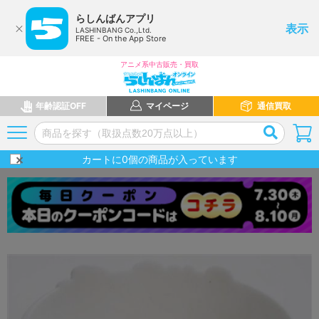
らしんばんアプリ
表示
LASHINBANG Co.,Ltd.
FREE - On the App Store
アニメ系中古販売・買取
年齢認証OFF
マイページ
通信買取
カートに
0
個の商品が入っています