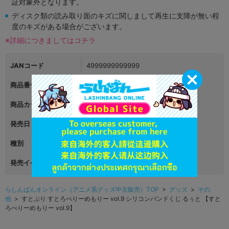
証対象外となります。
ディスク類の読み取り面のキズに関しまして再生に支障が無い程
度のキズがある場合がございます。
※詳細につきましてはコチラ
JANコード
4999999999999
商品番号
L02810479
商品カテゴリ
グッズ
発売日
2019年07月30日
種別
装身具
発売イベント
すとろべりーめもりー vol.9
らしんばんオンライン（アニメ系グッズ中古販売）TOP
>
グッズ
>
その
他
> すとぷり すとろべりーめもりー vol.9 シリコンバンドくじ るぅと 【すと
ろべりーめもりー vol.9】