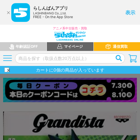
らしんばんアプリ
表示
LASHINBANG Co.,Ltd.
FREE - On the App Store
アニメ系中古販売・買取
年齢認証OFF
マイページ
通信買取
カートに
0
個の商品が入っています