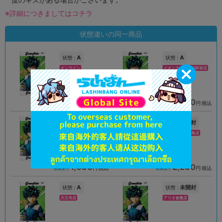
※詳細につきましてはコチラ
状態違いの同一商品
A
A
状態 :
状態 :
オンライン
イオンモール旭川駅前店
1,990
1,990
円 税込
円 税込
在庫あり
在庫あり
未開封
未開封
状態 :
状態 :
姫路店
イオンモール徳島店
1,690
2,290
円 税込
円 税込
在庫あり
在庫あり
A
未開封
状態 :
状態 :
天王寺店
アリオ倉敷店