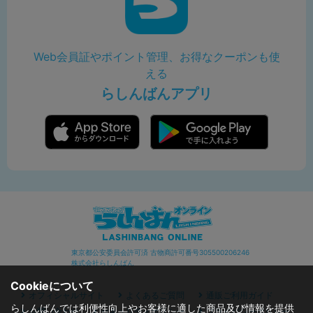
Web会員証やポイント管理、お得なクーポンも使
える
らしんばんアプリ
東京都公安委員会許可済 古物商許可番号305500206246
株式会社らしんばん
Cookieについて
オフィシャルサイト
よくあるご質問
通販ご利用ガイド
らしんばんでは利便性向上やお客様に適した商品及び情報を提供
お問い合わせ
セキュリティポリシー
プライバシーポリシー