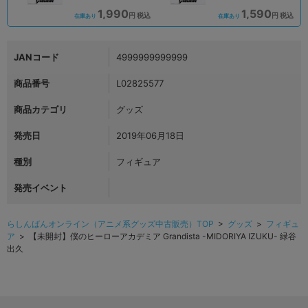
1,990
1,590
円 税込
円 税込
在庫あり
在庫あり
JANコード
4999999999999
商品番号
L02825577
商品カテゴリ
グッズ
発売日
2019年06月18日
種別
フィギュア
発売イベント
らしんばんオンライン（アニメ系グッズ中古販売）TOP
>
グッズ
>
フィギュ
ア
> 【未開封】僕のヒーローアカデミア Grandista -MIDORIYA IZUKU- 緑谷
出久