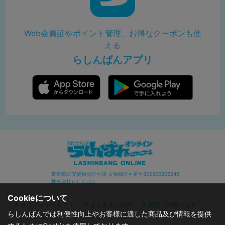
Web会員証やポイント管理、お得なクーポンも使
える
らしんばんアプリ
東京都公安委員会許可済 古物商許可番号305500206246
株式会社らしんばん
Cookieについて
オフィシャルサイト
よくあるご質問
通販ご利用ガイド
らしんばんでは利便性向上やお客様に適した商品及び情報を提供
お問い合わせ
セキュリティポリシー
プライバシーポリシー