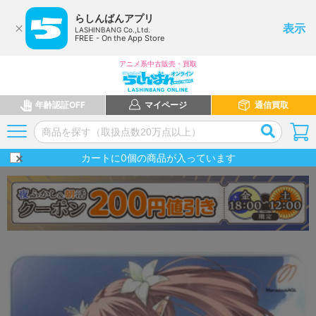
らしんばんアプリ
表示
LASHINBANG Co.,Ltd.
FREE - On the App Store
アニメ系中古販売・買取
年齢認証OFF
マイページ
通信買取
カートに
0
個の商品が入っています