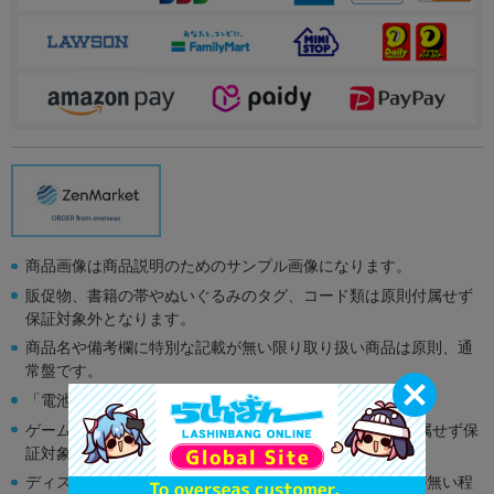
商品画像は商品説明のためのサンプル画像になります。
販促物、書籍の帯やぬいぐるみのタグ、コード類は原則付属せず
保証対象外となります。
商品名や備考欄に特別な記載が無い限り取り扱い商品は原則、通
常盤です。
「電池」は原則として保証対象外となります。
ゲーム機本体には、SDカードなどのメモリーカードは付属せず保
証対象外となります。
ディスク類の読み取り面のキズに関しまして再生に支障が無い程