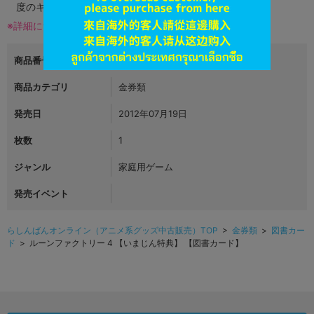
度のキズがある場合がございます。
※詳細につきましてはコチラ
商品番号
L00284421
商品カテゴリ
金券類
発売日
2012年07月19日
枚数
1
ジャンル
家庭用ゲーム
発売イベント
らしんばんオンライン（アニメ系グッズ中古販売）TOP
>
金券類
>
図書カー
ド
> ルーンファクトリー 4 【いまじん特典】 【図書カード】