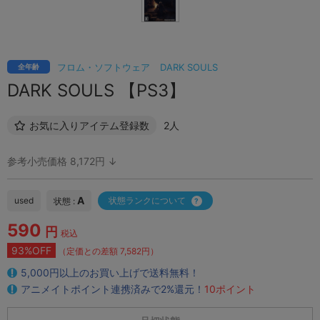
フロム・ソフトウェア
DARK SOULS
全年齢
DARK SOULS 【PS3】
お気に入りアイテム登録数
2人
参考小売価格 8,172円 ↓
A
used
状態ランクについて
状態 :
590
円
税込
93%OFF
（定価との差額 7,582円）
5,000円以上のお買い上げで送料無料！
アニメイトポイント連携済みで2%還元！
10ポイント