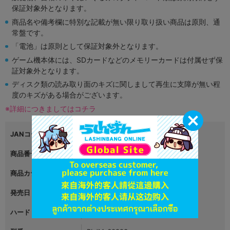
保証対象外となります。
商品名や備考欄に特別な記載が無い限り取り扱い商品は原則、通
常盤です。
「電池」は原則として保証対象外となります。
ゲーム機本体には、SDカードなどのメモリーカードは付属せず保
証対象外となります。
ディスク類の読み取り面のキズに関しまして再生に支障が無い程
度のキズがある場合がございます。
※詳細につきましてはコチラ
JANコード
4949776341053
商品番号
L00284786
商品カテゴリ
ゲーム
発売日
2011年09月22日
ハード
プレイステーション3