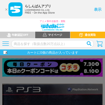
らしんばんアプリ
表示
LASHINBANG Co.,Ltd.
FREE - On the App Store
アニメ系中古販売・買取
年齢認証OFF
マイページ
通信買取
カートに
0
個の商品が入っています