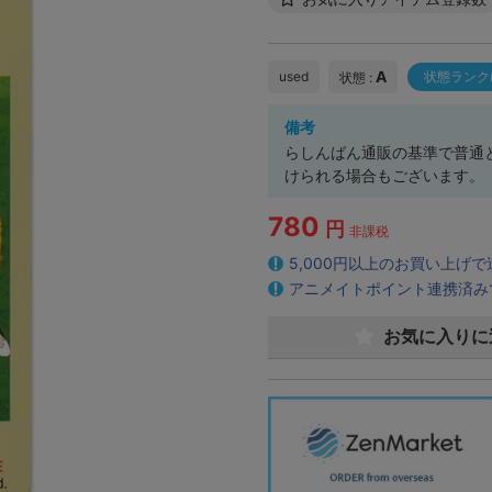
A
used
状態ランク
状態 :
備考
らしんばん通販の基準で普通
けられる場合もございます。
780
円
非課税
5,000円以上のお買い上げ
アニメイトポイント連携済み
お気に入りに