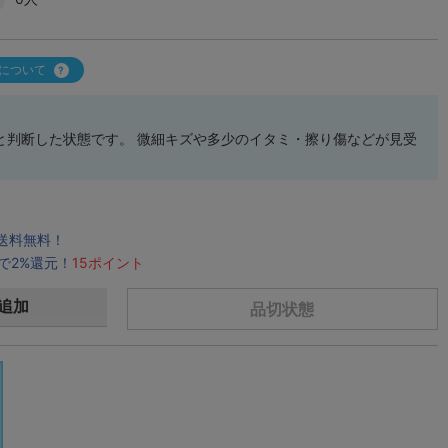
について
と判断した状態です。 微細キズや多少のイタミ・擦り傷などが見受
で送料無料！
で2%還元！
15ポイント
追加
品切状態