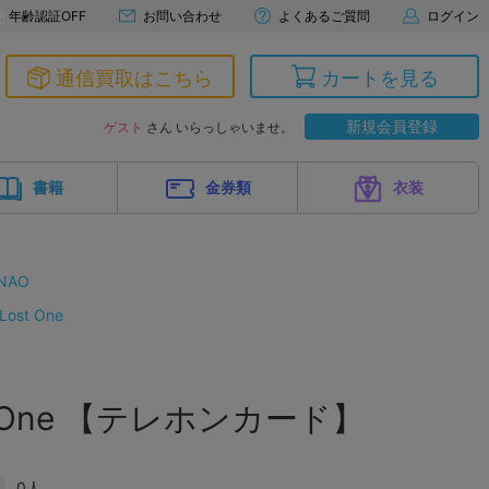
年齢認証OFF
お問い合わせ
よくあるご質問
ログイン
通信買取はこちら
カートを見る
新規会員登録
ゲスト
さん いらっしゃいませ。
書籍
金券類
衣装
NAO
Lost One
ost One 【テレホンカード】
0人