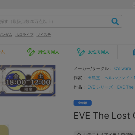
ガンダム
ホロライブ
ツイステ
ーム
男性向同人
女性向同人
メーカー/サークル：
C's ware
作家：
田島直
ヘルハウンド・
作品：
EVE シリーズ
EVE The 
全年齢
EVE The L
お気に入りアイテム登録数