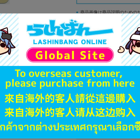
商品画像は商品説明のための
販促物、書籍の帯やぬいぐる
商品名や備考欄に特別な記載
「電池」は原則として保証対
ゲーム機本体には、SDカー
ディスク類の読み取り面のキ
す。
※詳細につきましてはコチラ
商品番号
商品カテゴリ
発売日
枚数
ジャンル