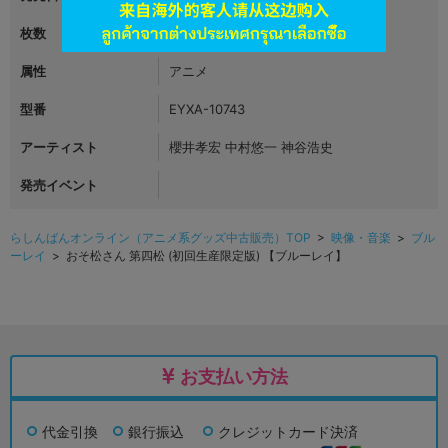
枚数
1
属性
アニメ
型番
EYXA-10743
アーティスト
櫻井孝宏 中村悠一 神谷浩史
発売イベント
らしんばんオンライン（アニメ系グッズ中古販売）TOP
>
映像・音楽
>
ブル
ーレイ
> おそ松さん 第四松 (初回生産限定版) 【ブルーレイ】
お支払い方法
代金引換
銀行振込
クレジットカード決済