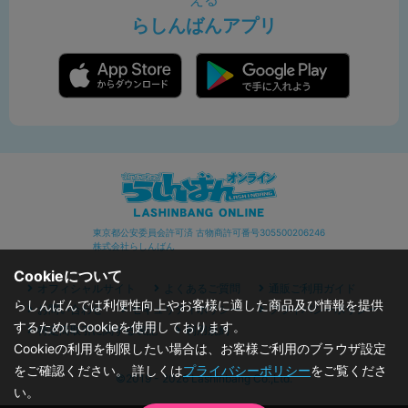
らしんばんアプリ
東京都公安委員会許可済 古物商許可番号305500206246
株式会社らしんばん
Cookieについて
オフィシャルサイト
よくあるご質問
通販ご利用ガイド
らしんばんでは利便性向上やお客様に適した商品及び情報を提供
お問い合わせ
セキュリティポリシー
プライバシーポリシー
するためにCookieを使用しております。
特定商取引に関する表記
利用規約
Cookieの利用を制限したい場合は、お客様ご利用のブラウザ設定
をご確認ください。 詳しくは
プライバシーポリシー
をご覧くださ
©2019 - 2026 Lashinbang Co.,Ltd.
い。