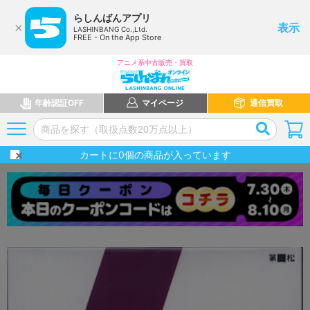
らしんばんアプリ
表示
LASHINBANG Co.,Ltd.
FREE - On the App Store
アニメ系中古販売・買取
年齢認証OFF
マイページ
通信買取
カートに
0
個の商品が入っています