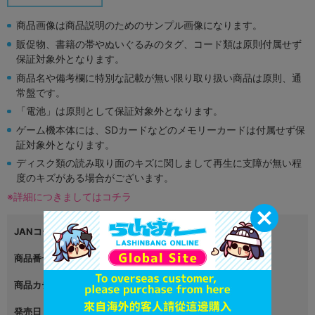
商品画像は商品説明のためのサンプル画像になります。
販促物、書籍の帯やぬいぐるみのタグ、コード類は原則付属せず
保証対象外となります。
商品名や備考欄に特別な記載が無い限り取り扱い商品は原則、通
常盤です。
「電池」は原則として保証対象外となります。
ゲーム機本体には、SDカードなどのメモリーカードは付属せず保
証対象外となります。
ディスク類の読み取り面のキズに関しまして再生に支障が無い程
度のキズがある場合がございます。
※詳細につきましてはコチラ
JANコード
4562475257434
商品番号
L02874440
商品カテゴリ
映像・音楽
発売日
2016年04月29日