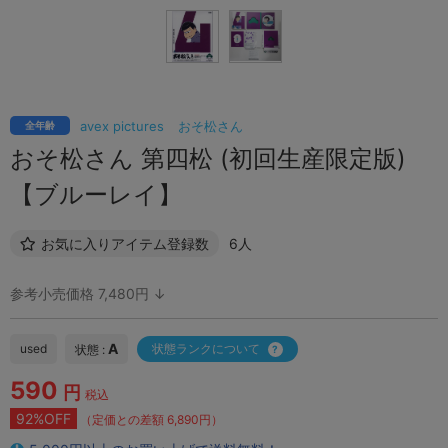
avex pictures
おそ松さん
全年齢
おそ松さん 第四松 (初回生産限定版)
【ブルーレイ】
お気に入りアイテム登録数
6人
参考小売価格 7,480円 ↓
A
used
状態ランクについて
状態 :
590
円
税込
92%OFF
（定価との差額 6,890円）