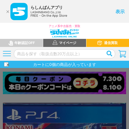
らしんばんアプリ
表示
LASHINBANG Co.,Ltd.
FREE - On the App Store
アニメ系中古販売・買取
年齢認証OFF
マイページ
通信買取
カートに
0
個の商品が入っています