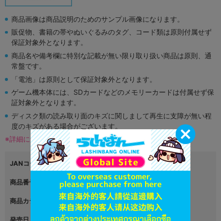
商品画像は商品説明のためのサンプル画像になります。
販促物、書籍の帯やぬいぐるみのタグ、コード類は原則付属せず
保証対象外となります。
商品名や備考欄に特別な記載が無い限り取り扱い商品は原則、通
常盤です。
「電池」は原則として保証対象外となります。
ゲーム機本体には、SDカードなどのメモリーカードは付属せず保
証対象外となります。
ディスク類の読み取り面のキズに関しまして再生に支障が無い程
度のキズがある場合がございます。
※詳細につきましてはコチラ
JANコード
4988602171990
商品番号
L02878011
商品カテゴリ
ゲーム
発売日
2019年09月10日