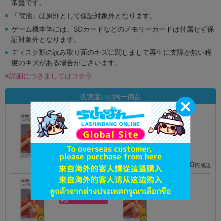
常盤です。
「電池」は原則として保証対象外となります。
ゲーム機本体には、SDカードなどのメモリーカードは付属せず保
証対象外となります。
ディスク類の読み取り面のキズに関しまして再生に支障が無い程
度のキズがある場合がございます。
※詳細につきましてはコチラ
状態違いの同一商品
A
A
状態 :
状態 :
モラージュ菖蒲店
名古屋大須店
2,691
3,590
円 税込
円 税込
在庫あり
在庫あり
未開封
A
状態 :
状態 :
ダイバーシティ東京 プラ
熊本店
ザ店