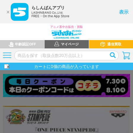
らしんばんアプリ
表示
LASHINBANG Co.,Ltd.
FREE - On the App Store
アニメ系中古販売・買取
年齢認証OFF
マイページ
通信買取
カートに
0
個の商品が入っています