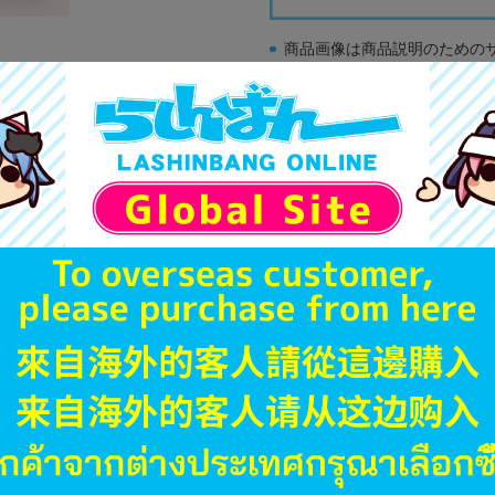
商品画像は商品説明のための
販促物、書籍の帯やぬいぐる
商品名や備考欄に特別な記載
「電池」は原則として保証対
ゲーム機本体には、SDカー
ディスク類の読み取り面のキ
す。
※詳細につきましてはコチラ
JANコード
商品番号
商品カテゴリ
発売日
種別