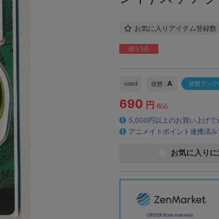
お気に入りアイテム登録数
残り1点
A
used
状態ランク
状態 :
690
円
税込
5,000円以上のお買い上げ
アニメイトポイント連携済み
お気に入りに