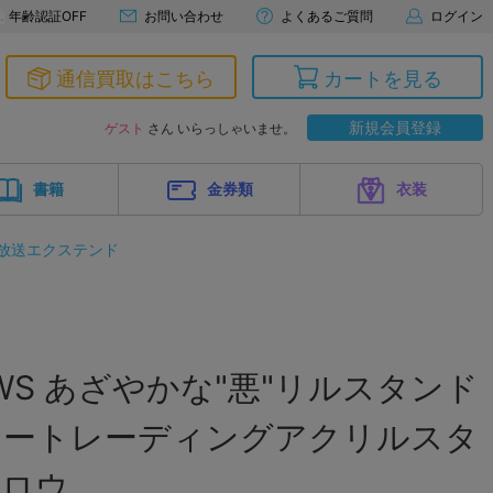
年齢認証OFF
お問い合わせ
よくあるご質問
ログイン
通信買取はこちら
カートを見る
新規会員登録
ゲスト
さん いらっしゃいませ。
書籍
金券類
衣装
放送エクステンド
LOWS あざやかな"悪"リルスタンド
タートレーディングアクリルスタ
クロウ