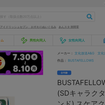
アイドリッシュセブン おすわりぬいぐるみ
あんスタ 朔間零
ーム
男性向同人
女性向同人
メーカー：
文化放送A&G
文化
作品：
BUSTAFELLOWS
全年齢
BUSTAFEL
(SDキャラク
ンド) スケア