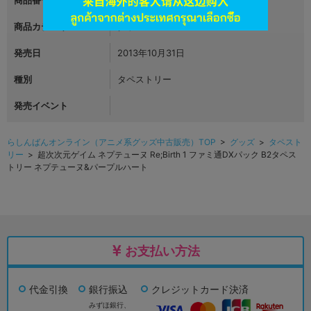
商品カテゴリ
グッズ
発売日
2013年10月31日
種別
タペストリー
発売イベント
らしんばんオンライン（アニメ系グッズ中古販売）TOP
>
グッズ
>
タペスト
リー
> 超次次元ゲイム ネプテューヌ Re;Birth 1 ファミ通DXパック B2タペス
トリー ネプテューヌ&パープルハート
お支払い方法
代金引換
銀行振込
クレジットカード決済
みずほ銀行、