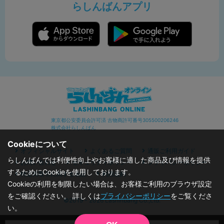
らしんばんアプリ
東京都公安委員会許可済 古物商許可番号305500206246
株式会社らしんばん
Cookieについて
オフィシャルサイト
よくあるご質問
通販ご利用ガイド
らしんばんでは利便性向上やお客様に適した商品及び情報を提供
お問い合わせ
セキュリティポリシー
プライバシーポリシー
するためにCookieを使用しております。
特定商取引に関する表記
利用規約
Cookieの利用を制限したい場合は、お客様ご利用のブラウザ設定
をご確認ください。 詳しくは
プライバシーポリシー
をご覧くださ
©2019 - 2026 Lashinbang Co.,Ltd.
い。