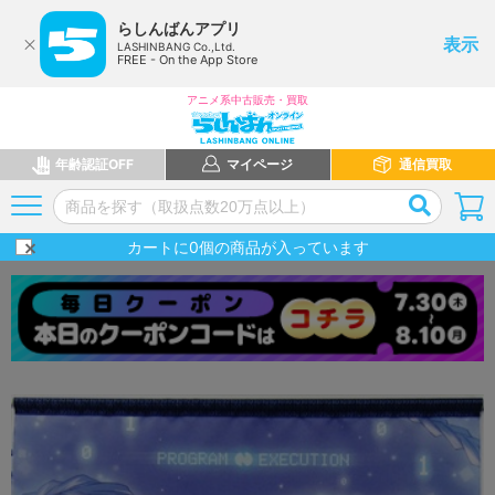
らしんばんアプリ
表示
LASHINBANG Co.,Ltd.
FREE - On the App Store
アニメ系中古販売・買取
年齢認証OFF
マイページ
通信買取
カートに
0
個の商品が入っています